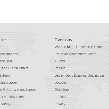
tie
Over ons
e
Werken bij de Universiteit Leiden
tenschappen
Steun de Universiteit Leiden
de/LUMC
Alumni
and Global Affairs
Impact
erdheid
Leiden-Delft-Erasmus Universities
tenschappen
Locaties
en Natuurwetenschappen
Disclaimer
diecentrum Leiden
Cookies
cademy
Privacy