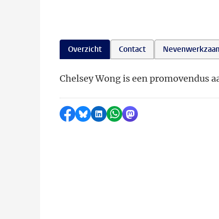
Overzicht
Contact
Nevenwerkzaa
Chelsey Wong is een promovendus aan
Delen op Facebook
Delen via Bluesky
Delen op LinkedIn
Delen via WhatsApp
Delen via Mastodon