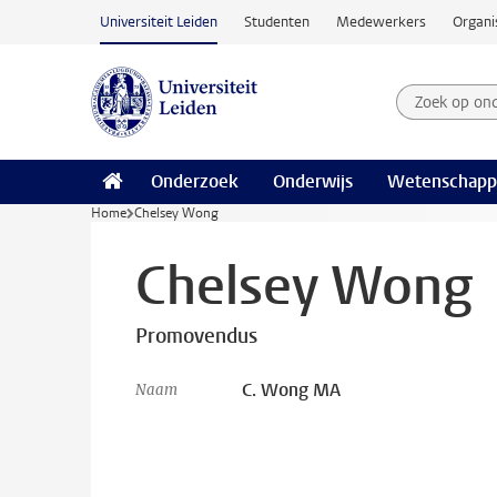
Ga naar hoofdinhoud
Universiteit Leiden
Studenten
Medewerkers
Organi
Zoek op on
Zoekterm
Onderzoek
Onderwijs
Wetenschapp
Home
Chelsey Wong
Chelsey Wong
Promovendus
C. Wong MA
Naam