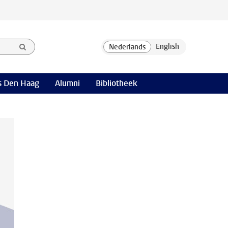
 Den Haag
Alumni
Bibliotheek