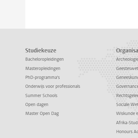
Studiekeuze
Organisa
Bacheloropleidingen
Archeologi
Masteropleidingen
Geesteswe
PhD-programma's
Geneeskun
Onderwijs voor professionals
Governance 
Summer Schools
Rechtsgele
Open dagen
Sociale We
Master Open Dag
Wiskunde 
Afrika-Stu
Honours A