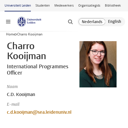
Ga naar hoofdinhoud
Universiteit Leiden
Studenten
Medewerkers
Organisatiegids
Bibliotheek
Menu
Home
Charro Kooijman
Charro
Kooijman
International Programmes
Officer
Naam
C.D. Kooijman
E-mail
c.d.kooijman@sea.leidenuniv.nl