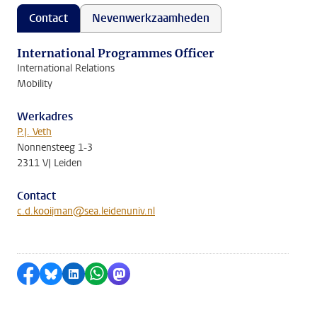
Contact
Nevenwerkzaamheden
International Programmes Officer
International Relations
Mobility
Werkadres
P.J. Veth
Nonnensteeg 1-3
2311 VJ Leiden
Contact
c.d.kooijman@sea.leidenuniv.nl
Delen op Facebook
Delen via Bluesky
Delen op LinkedIn
Delen via WhatsApp
Delen via Mastodon