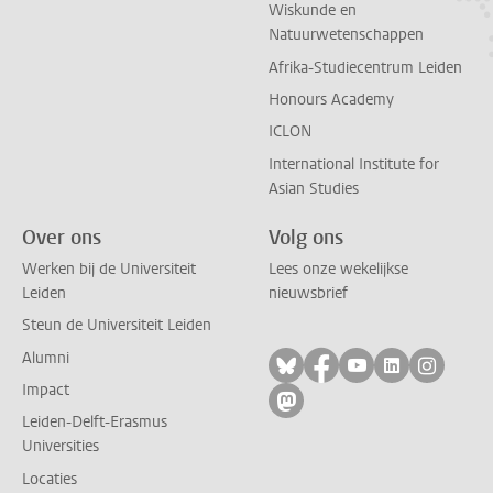
Wiskunde en
Natuurwetenschappen
Afrika-Studiecentrum Leiden
Honours Academy
ICLON
International Institute for
Asian Studies
Over ons
Volg ons
Werken bij de Universiteit
Lees onze wekelijkse
Leiden
nieuwsbrief
Steun de Universiteit Leiden
Alumni
Volg ons op bluesky
Volg ons op facebo
Volg ons op yo
Volg ons op
Volg on
Impact
Volg ons op mastodon
Leiden-Delft-Erasmus
Universities
Locaties