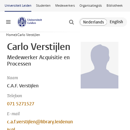
Ga naar hoofdinhoud
Universiteit Leiden
Studenten
Medewerkers
Organisatiegids
Bibliotheek
Menu
Home
Carlo Verstijlen
Carlo Verstijlen
Medewerker Acquisitie en
Processen
Naam
C.A.F. Verstijlen
Telefoon
071 5271527
E-mail
c.a.f.verstijlen@library.leidenun
iv.nl