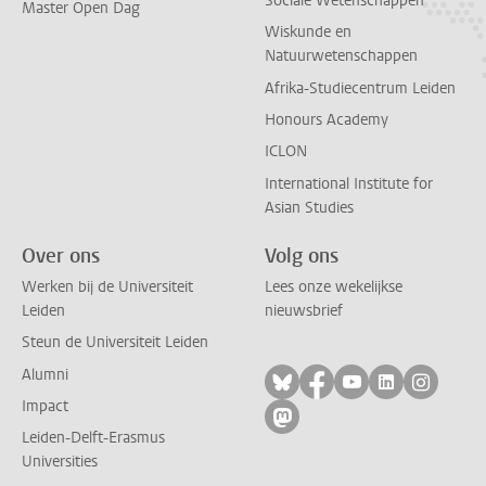
Sociale Wetenschappen
Master Open Dag
Wiskunde en
Natuurwetenschappen
Afrika-Studiecentrum Leiden
Honours Academy
ICLON
International Institute for
Asian Studies
Over ons
Volg ons
Werken bij de Universiteit
Lees onze wekelijkse
Leiden
nieuwsbrief
Steun de Universiteit Leiden
Alumni
Volg ons op bluesky
Volg ons op facebo
Volg ons op yo
Volg ons op
Volg on
Impact
Volg ons op mastodon
Leiden-Delft-Erasmus
Universities