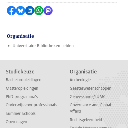
Delen op Facebook
Delen via Bluesky
Delen op LinkedIn
Delen via WhatsApp
Delen via Mastodon
Organisatie
Universitaire Bibliotheken Leiden
Studiekeuze
Organisatie
Bacheloropleidingen
Archeologie
Masteropleidingen
Geesteswetenschappen
PhD-programma's
Geneeskunde/LUMC
Onderwijs voor professionals
Governance and Global
Affairs
Summer Schools
Rechtsgeleerdheid
Open dagen