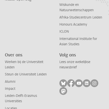
Wiskunde en
Natuurwetenschappen
Afrika-Studiecentrum Leiden
Honours Academy
ICLON
International Institute for
Asian Studies
Over ons
Volg ons
Werken bij de Universiteit
Lees onze wekelijkse
Leiden
nieuwsbrief
Steun de Universiteit Leiden
Alumni
Volg ons op bluesky
Volg ons op facebo
Volg ons op yo
Volg ons op
Volg on
Impact
Volg ons op mastodon
Leiden-Delft-Erasmus
Universities
Locaties