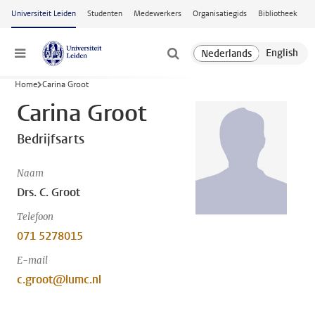
Ga naar hoofdinhoud
Universiteit Leiden
Studenten
Medewerkers
Organisatiegids
Bibliotheek
Menu
Home
Carina Groot
Carina Groot
Bedrijfsarts
Naam
Drs. C. Groot
Telefoon
071 5278015
E-mail
c.groot@lumc.nl