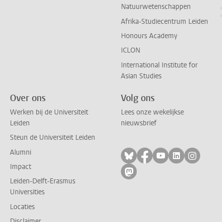
Natuurwetenschappen
Afrika-Studiecentrum Leiden
Honours Academy
ICLON
International Institute for
Asian Studies
Over ons
Volg ons
Werken bij de Universiteit
Lees onze wekelijkse
Leiden
nieuwsbrief
Steun de Universiteit Leiden
Alumni
Volg ons op bluesky
Volg ons op facebo
Volg ons op yo
Volg ons op
Volg on
Impact
Volg ons op mastodon
Leiden-Delft-Erasmus
Universities
Locaties
Disclaimer