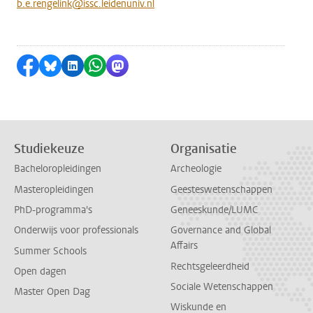
b.e.rengelink@issc.leidenuniv.nl
Delen op Facebook
Delen via Bluesky
Delen op LinkedIn
Delen via WhatsApp
Delen via Mastodon
Studiekeuze
Organisatie
Bacheloropleidingen
Archeologie
Masteropleidingen
Geesteswetenschappen
PhD-programma's
Geneeskunde/LUMC
Onderwijs voor professionals
Governance and Global
Affairs
Summer Schools
Rechtsgeleerdheid
Open dagen
Sociale Wetenschappen
Master Open Dag
Wiskunde en