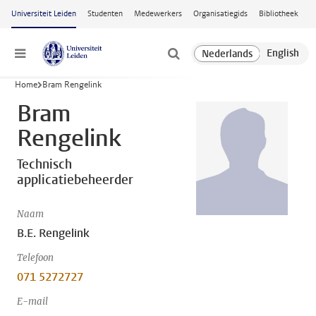
Ga naar hoofdinhoud
Universiteit Leiden
Studenten
Medewerkers
Organisatiegids
Bibliotheek
Menu
Home
Bram Rengelink
Bram
Rengelink
Technisch
applicatiebeheerder
Naam
B.E. Rengelink
Telefoon
071 5272727
E-mail