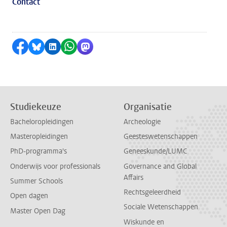
Contact
Delen op Facebook
Delen via Bluesky
Delen op LinkedIn
Delen via WhatsApp
Delen via Mastodon
Studiekeuze
Organisatie
Bacheloropleidingen
Archeologie
Masteropleidingen
Geesteswetenschappen
PhD-programma's
Geneeskunde/LUMC
Onderwijs voor professionals
Governance and Global
Affairs
Summer Schools
Rechtsgeleerdheid
Open dagen
Sociale Wetenschappen
Master Open Dag
Wiskunde en