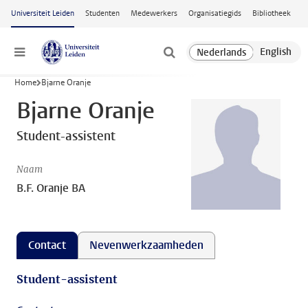
Ga naar hoofdinhoud
Universiteit Leiden
Studenten
Medewerkers
Organisatiegids
Bibliotheek
Menu
Home
Bjarne Oranje
Bjarne Oranje
Student-assistent
Naam
B.F. Oranje BA
Contact
Nevenwerkzaamheden
Student-assistent