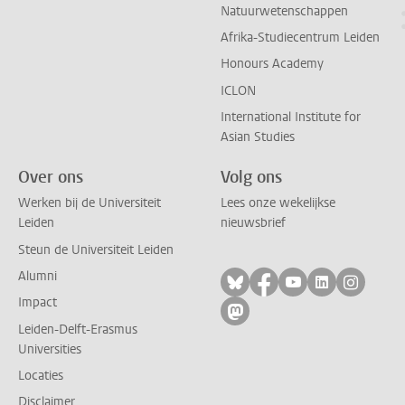
Natuurwetenschappen
Afrika-Studiecentrum Leiden
Honours Academy
ICLON
International Institute for
Asian Studies
Over ons
Volg ons
Werken bij de Universiteit
Lees onze wekelijkse
Leiden
nieuwsbrief
Steun de Universiteit Leiden
Alumni
Volg ons op bluesky
Volg ons op facebo
Volg ons op yo
Volg ons op
Volg on
Impact
Volg ons op mastodon
Leiden-Delft-Erasmus
Universities
Locaties
Disclaimer