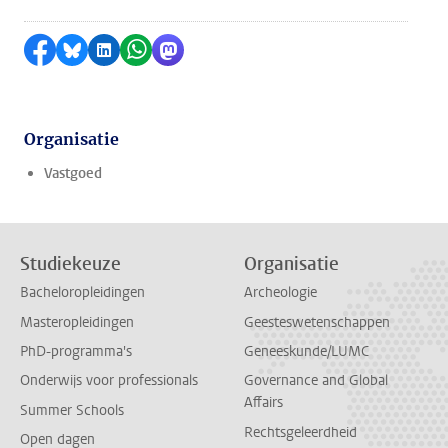
Delen op Facebook
Delen via Bluesky
Delen op LinkedIn
Delen via WhatsApp
Delen via Mastodon
Organisatie
Vastgoed
Studiekeuze
Organisatie
Bacheloropleidingen
Archeologie
Masteropleidingen
Geesteswetenschappen
PhD-programma's
Geneeskunde/LUMC
Onderwijs voor professionals
Governance and Global
Affairs
Summer Schools
Rechtsgeleerdheid
Open dagen