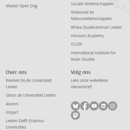
Sociale Wetenschappen
Master Open Dag
Wiskunde en
Natuurwetenschappen
Afrika-Studiecentrum Leiden
Honours Academy
ICLON
International Institute for
Asian Studies
Over ons
Volg ons
Werken bij de Universiteit
Lees onze wekelijkse
Leiden
nieuwsbrief
Steun de Universiteit Leiden
Alumni
Volg ons op bluesky
Volg ons op facebo
Volg ons op yo
Volg ons op
Volg on
Impact
Volg ons op mastodon
Leiden-Delft-Erasmus
Universities