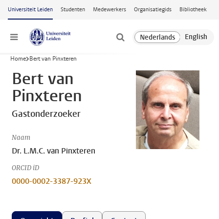
Ga naar hoofdinhoud
Universiteit Leiden
Studenten
Medewerkers
Organisatiegids
Bibliotheek
Menu
Home
Bert van Pinxteren
Bert van
Pinxteren
Gastonderzoeker
Naam
Dr. L.M.C. van Pinxteren
ORCID iD
0000-0002-3387-923X