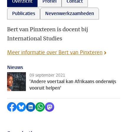
Overzicht
Profiel
Contact
Publicaties
Nevenwerkzaamheden
Bert van Pinxteren is docent bij
International Studies
Meer informatie over Bert van Pinxteren
Nieuws
09 september 2021
'Andere voertaal kan Afrikaans onderwijs
vooruit helpen'
Delen op Facebook
Delen via Bluesky
Delen op LinkedIn
Delen via WhatsApp
Delen via Mastodon