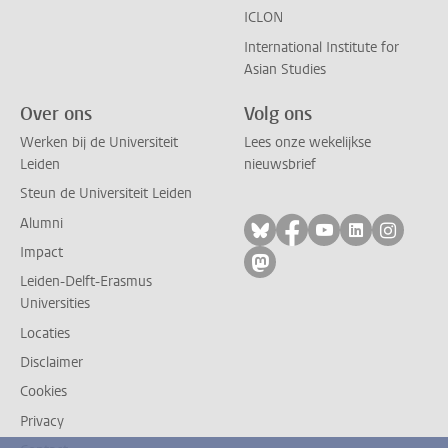
ICLON
International Institute for
Asian Studies
Over ons
Volg ons
Werken bij de Universiteit
Lees onze wekelijkse
Leiden
nieuwsbrief
Steun de Universiteit Leiden
Alumni
Volg ons op bluesky
Volg ons op facebo
Volg ons op yo
Volg ons op
Volg on
Impact
Volg ons op mastodon
Leiden-Delft-Erasmus
Universities
Locaties
Disclaimer
Cookies
Privacy