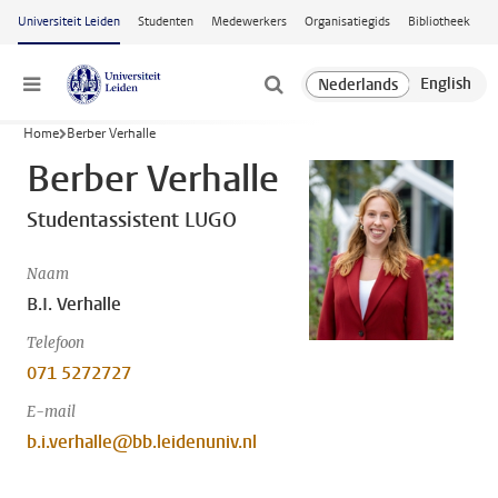
Ga naar hoofdinhoud
Universiteit Leiden
Studenten
Medewerkers
Organisatiegids
Bibliotheek
Menu
Home
Berber Verhalle
Berber Verhalle
Studentassistent LUGO
Naam
B.I. Verhalle
Telefoon
071 5272727
E-mail
b.i.verhalle@bb.leidenuniv.nl