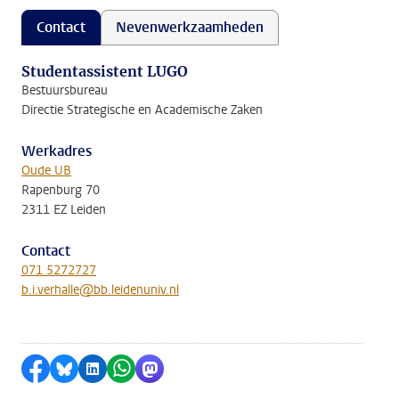
Contact
Nevenwerkzaamheden
Studentassistent LUGO
Bestuursbureau
Directie Strategische en Academische Zaken
Werkadres
Oude UB
Rapenburg 70
2311 EZ Leiden
Contact
071 5272727
b.i.verhalle@bb.leidenuniv.nl
Delen op Facebook
Delen via Bluesky
Delen op LinkedIn
Delen via WhatsApp
Delen via Mastodon