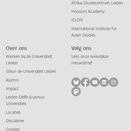
Afrika-Studiecentrum Leiden
Honours Academy
ICLON
International Institute for
Asian Studies
Over ons
Volg ons
Werken bij de Universiteit
Lees onze wekelijkse
Leiden
nieuwsbrief
Steun de Universiteit Leiden
Alumni
Volg ons op bluesky
Volg ons op facebo
Volg ons op yo
Volg ons op
Volg on
Impact
Volg ons op mastodon
Leiden-Delft-Erasmus
Universities
Locaties
Disclaimer
Cookies