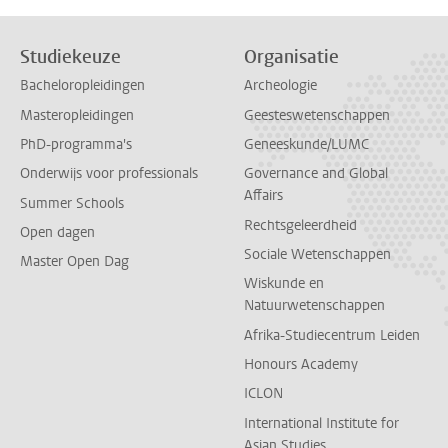
Studiekeuze
Organisatie
Bacheloropleidingen
Archeologie
Masteropleidingen
Geesteswetenschappen
PhD-programma's
Geneeskunde/LUMC
Onderwijs voor professionals
Governance and Global
Affairs
Summer Schools
Rechtsgeleerdheid
Open dagen
Sociale Wetenschappen
Master Open Dag
Wiskunde en
Natuurwetenschappen
Afrika-Studiecentrum Leiden
Honours Academy
ICLON
International Institute for
Asian Studies