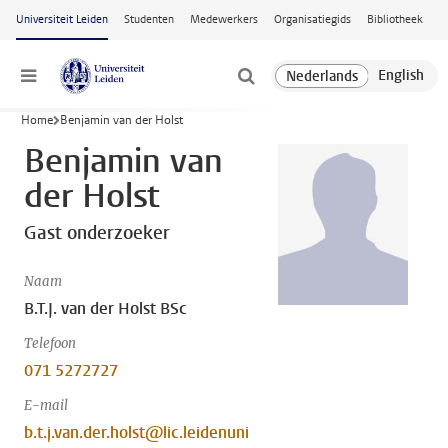
Ga naar hoofdinhoud
Universiteit Leiden
Studenten
Medewerkers
Organisatiegids
Bibliotheek
Menu
Home
Benjamin van der Holst
Benjamin van
der Holst
Gast onderzoeker
Naam
B.T.J. van der Holst BSc
Telefoon
071 5272727
E-mail
b.t.j.van.der.holst@lic.leidenuni