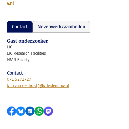
v.nl
Contact
Nevenwerkzaamheden
Gast onderzoeker
LIC
LIC Research Facilities
NMR Facility
Contact
071 5272727
b.t.j.van.der.holst@lic.leidenuniv.nl
Delen op Facebook
Delen via Bluesky
Delen op LinkedIn
Delen via WhatsApp
Delen via Mastodon