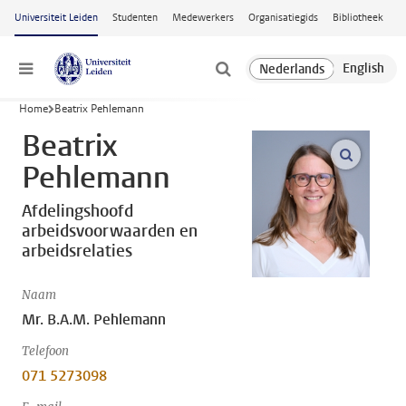
Ga naar hoofdinhoud
Universiteit Leiden
Studenten
Medewerkers
Organisatiegids
Bibliotheek
Menu
Home
Beatrix Pehlemann
Beatrix
open m
Pehlemann
Afdelingshoofd
arbeidsvoorwaarden en
arbeidsrelaties
Naam
Mr. B.A.M. Pehlemann
Telefoon
071 5273098