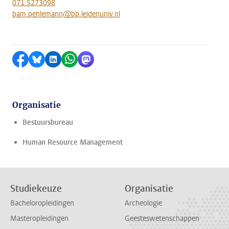
071 5273098
bam.pehlemann@bb.leidenuniv.nl
Delen op Facebook
Delen via Bluesky
Delen op LinkedIn
Delen via WhatsApp
Delen via Mastodon
Organisatie
Bestuursbureau
Human Resource Management
Studiekeuze
Organisatie
Bacheloropleidingen
Archeologie
Masteropleidingen
Geesteswetenschappen