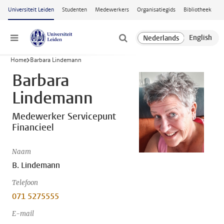
Ga naar hoofdinhoud
Universiteit Leiden
Studenten
Medewerkers
Organisatiegids
Bibliotheek
Menu
Home
Barbara Lindemann
Barbara
Lindemann
Medewerker Servicepunt
Financieel
Naam
B. Lindemann
Telefoon
071 5275555
E-mail