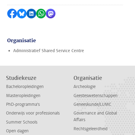
Delen op Facebook
Delen via Bluesky
Delen op LinkedIn
Delen via WhatsApp
Delen via Mastodon
Organisatie
Administratief Shared Service Centre
Studiekeuze
Organisatie
Bacheloropleidingen
Archeologie
Masteropleidingen
Geesteswetenschappen
PhD-programma's
Geneeskunde/LUMC
Onderwijs voor professionals
Governance and Global
Affairs
Summer Schools
Rechtsgeleerdheid
Open dagen