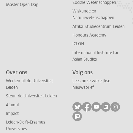
Sociale Wetenschappen
Master Open Dag
Wiskunde en
Natuurwetenschappen
Afrika-Studiecentrum Leiden
Honours Academy
ICLON
International Institute for
Asian Studies
Over ons
Volg ons
Werken bij de Universiteit
Lees onze wekelijkse
Leiden
nieuwsbrief
Steun de Universiteit Leiden
Alumni
Volg ons op bluesky
Volg ons op facebo
Volg ons op yo
Volg ons op
Volg on
Impact
Volg ons op mastodon
Leiden-Delft-Erasmus
Universities