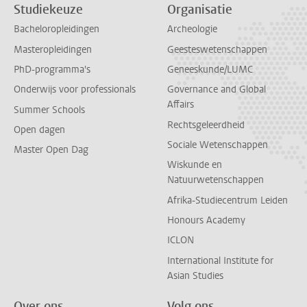
Studiekeuze
Organisatie
Bacheloropleidingen
Archeologie
Masteropleidingen
Geesteswetenschappen
PhD-programma's
Geneeskunde/LUMC
Onderwijs voor professionals
Governance and Global
Affairs
Summer Schools
Rechtsgeleerdheid
Open dagen
Sociale Wetenschappen
Master Open Dag
Wiskunde en
Natuurwetenschappen
Afrika-Studiecentrum Leiden
Honours Academy
ICLON
International Institute for
Asian Studies
Over ons
Volg ons