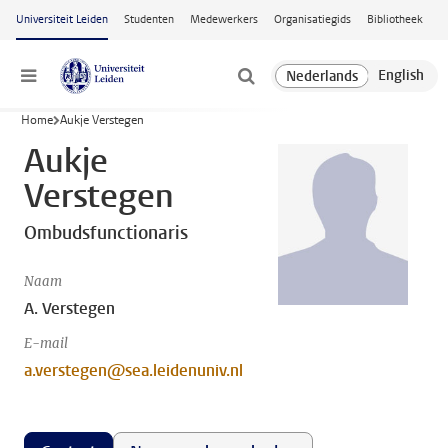
Ga naar hoofdinhoud
Universiteit Leiden
Studenten
Medewerkers
Organisatiegids
Bibliotheek
Menu
Home
Aukje Verstegen
Aukje
Verstegen
Ombudsfunctionaris
Naam
A. Verstegen
E-mail
a.verstegen@sea.leidenuniv.nl