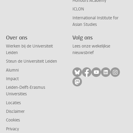
Honours Academy
ICLON
International Institute for
Asian Studies
Over ons
Volg ons
Werken bij de Universiteit
Lees onze wekelijkse
Leiden
nieuwsbrief
Steun de Universiteit Leiden
Alumni
Volg ons op bluesky
Volg ons op facebo
Volg ons op yo
Volg ons op
Volg on
Impact
Volg ons op mastodon
Leiden-Delft-Erasmus
Universities
Locaties
Disclaimer
Cookies
Privacy