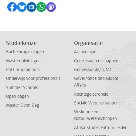
Delen op Facebook
Delen via Bluesky
Delen op LinkedIn
Delen via WhatsApp
Delen via Mastodon
Studiekeuze
Organisatie
Bacheloropleidingen
Archeologie
Masteropleidingen
Geesteswetenschappen
PhD-programma's
Geneeskunde/LUMC
Onderwijs voor professionals
Governance and Global
Affairs
Summer Schools
Rechtsgeleerdheid
Open dagen
Sociale Wetenschappen
Master Open Dag
Wiskunde en
Natuurwetenschappen
Afrika-Studiecentrum Leiden