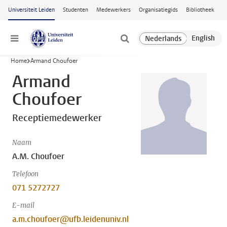
Ga naar hoofdinhoud
Universiteit Leiden
Studenten
Medewerkers
Organisatiegids
Bibliotheek
Menu
Home
Armand Choufoer
Armand
Choufoer
Receptiemedewerker
Naam
A.M. Choufoer
Telefoon
071 5272727
E-mail
a.m.choufoer@ufb.leidenuniv.nl