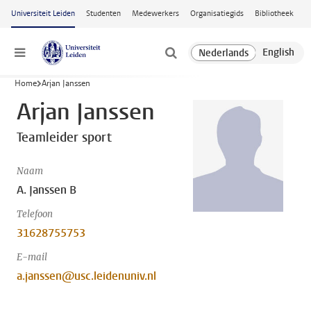
Ga naar hoofdinhoud
Universiteit Leiden
Studenten
Medewerkers
Organisatiegids
Bibliotheek
Menu
Home
Arjan Janssen
Arjan Janssen
Teamleider sport
Naam
A. Janssen B
Telefoon
31628755753
E-mail
a.janssen@usc.leidenuniv.nl