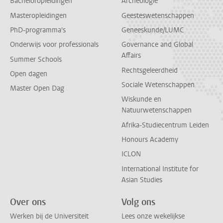
Bacheloropleidingen
Archeologie
Masteropleidingen
Geesteswetenschappen
PhD-programma's
Geneeskunde/LUMC
Onderwijs voor professionals
Governance and Global
Affairs
Summer Schools
Rechtsgeleerdheid
Open dagen
Sociale Wetenschappen
Master Open Dag
Wiskunde en
Natuurwetenschappen
Afrika-Studiecentrum Leiden
Honours Academy
ICLON
International Institute for
Asian Studies
Over ons
Volg ons
Werken bij de Universiteit
Lees onze wekelijkse