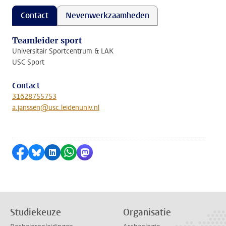
Contact
Nevenwerkzaamheden
Teamleider sport
Universitair Sportcentrum & LAK
USC Sport
Contact
31628755753
a.janssen@usc.leidenuniv.nl
Delen op Facebook
Delen via Bluesky
Delen op LinkedIn
Delen via WhatsApp
Delen via Mastodon
Studiekeuze
Organisatie