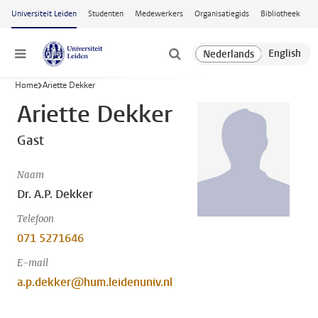
Ga naar hoofdinhoud
Universiteit Leiden
Studenten
Medewerkers
Organisatiegids
Bibliotheek
Menu
Home
Ariette Dekker
Ariette Dekker
Gast
Naam
Dr. A.P. Dekker
Telefoon
071 5271646
E-mail
a.p.dekker@hum.leidenuniv.nl