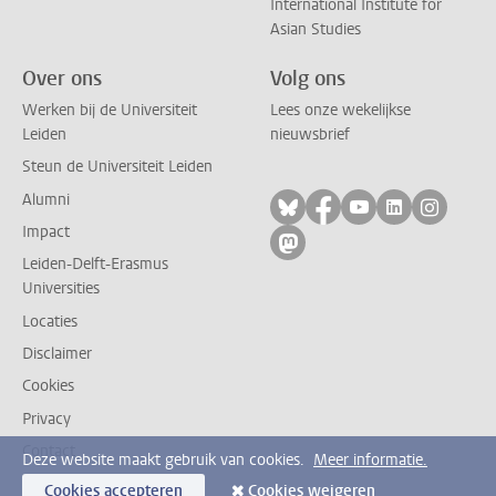
International Institute for
Asian Studies
Over ons
Volg ons
Werken bij de Universiteit
Lees onze wekelijkse
Leiden
nieuwsbrief
Steun de Universiteit Leiden
Alumni
Volg ons op bluesky
Volg ons op facebo
Volg ons op yo
Volg ons op
Volg on
Impact
Volg ons op mastodon
Leiden-Delft-Erasmus
Universities
Locaties
Disclaimer
Cookies
Privacy
Contact
Deze website maakt gebruik van cookies.
Meer informatie.
Cookies accepteren
Cookies weigeren