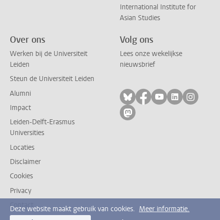
International Institute for
Asian Studies
Over ons
Volg ons
Werken bij de Universiteit
Lees onze wekelijkse
Leiden
nieuwsbrief
Steun de Universiteit Leiden
Alumni
Volg ons op bluesky
Volg ons op facebo
Volg ons op yo
Volg ons op
Volg on
Impact
Volg ons op mastodon
Leiden-Delft-Erasmus
Universities
Locaties
Disclaimer
Cookies
Privacy
Contact
Deze website maakt gebruik van cookies.
Meer informatie.