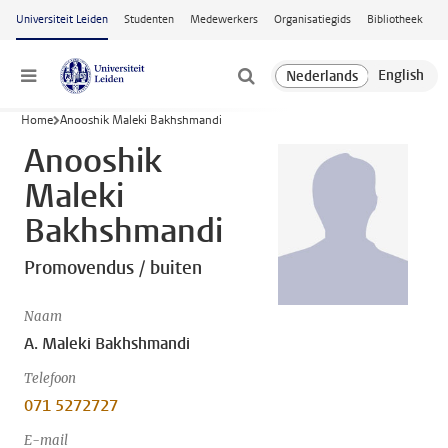
Ga naar hoofdinhoud
Universiteit Leiden
Studenten
Medewerkers
Organisatiegids
Bibliotheek
Menu
Home
Anooshik Maleki Bakhshmandi
Anooshik
Maleki
Bakhshmandi
Promovendus / buiten
Naam
A. Maleki Bakhshmandi
Telefoon
071 5272727
E-mail