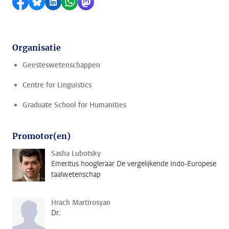
Delen op Facebook
Delen via Bluesky
Delen op LinkedIn
Delen via WhatsApp
Delen via Mastodon
Organisatie
Geesteswetenschappen
Centre for Linguistics
Graduate School for Humanities
Promotor(en)
Sasha Lubotsky
Emeritus hoogleraar De vergelijkende Indo-Europese
taalwetenschap
Hrach Martirosyan
Dr.