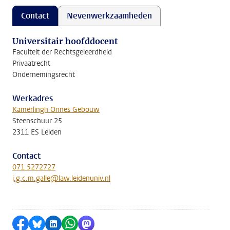
Contact
Nevenwerkzaamheden
Universitair hoofddocent
Faculteit der Rechtsgeleerdheid
Privaatrecht
Ondernemingsrecht
Werkadres
Kamerlingh Onnes Gebouw
Steenschuur 25
2311 ES Leiden
Contact
071 5272727
j.g.c.m.galle@law.leidenuniv.nl
Delen op Facebook
Delen via Bluesky
Delen op LinkedIn
Delen via WhatsApp
Delen via Mastodon