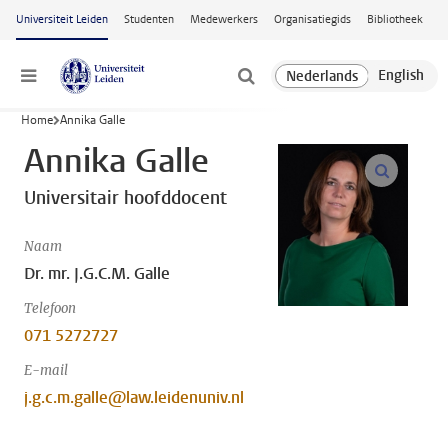
Ga naar hoofdinhoud
Universiteit Leiden
Studenten
Medewerkers
Organisatiegids
Bibliotheek
Menu
Home
Annika Galle
Annika Galle
open m
Universitair hoofddocent
Naam
Dr. mr. J.G.C.M. Galle
Telefoon
071 5272727
E-mail
j.g.c.m.galle@law.leidenuniv.nl