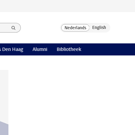
 Den Haag
Alumni
Bibliotheek