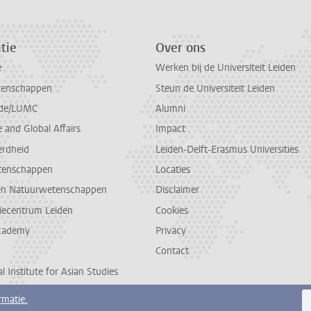
tie
Over ons
e
Werken bij de Universiteit Leiden
tenschappen
Steun de Universiteit Leiden
de/LUMC
Alumni
and Global Affairs
Impact
erdheid
Leiden-Delft-Erasmus Universities
tenschappen
Locaties
en Natuurwetenschappen
Disclaimer
diecentrum Leiden
Cookies
cademy
Privacy
Contact
l Institute for Asian Studies
rmatie.