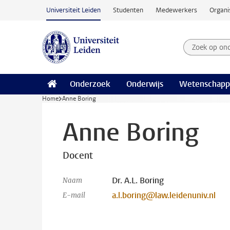
Ga naar hoofdinhoud
Universiteit Leiden
Studenten
Medewerkers
Organi
Zoek op on
Zoekterm
Onderzoek
Onderwijs
Wetenschapp
Home
Anne Boring
Anne Boring
Docent
Dr. A.L. Boring
Naam
a.l.boring@law.leidenuniv.nl
E-mail