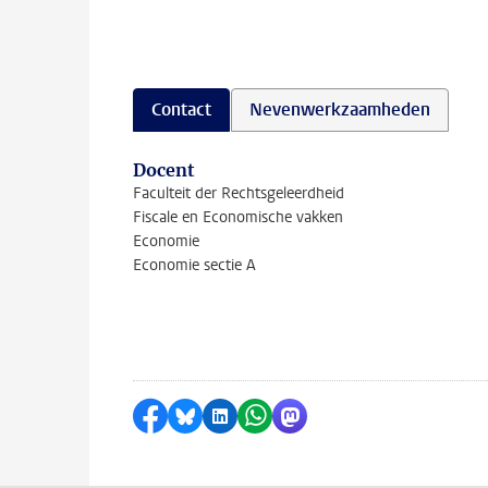
Contact
Nevenwerkzaamheden
Docent
Faculteit der Rechtsgeleerdheid
Fiscale en Economische vakken
Economie
Economie sectie A
Delen op Facebook
Delen via Bluesky
Delen op LinkedIn
Delen via WhatsApp
Delen via Mastodon