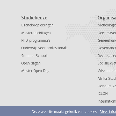
Studiekeuze
Organisa
Bacheloropleidingen
Archeologi
Masteropleidingen
Geesteswe
PhD-programma's
Geneeskun
Onderwijs voor professionals
Governance 
Summer Schools
Rechtsgele
Open dagen
Sociale We
Master Open Dag
Wiskunde 
Afrika-Stu
Honours A
ICLON
Internationa
Deze website maakt gebruik van cookies.
Meer info