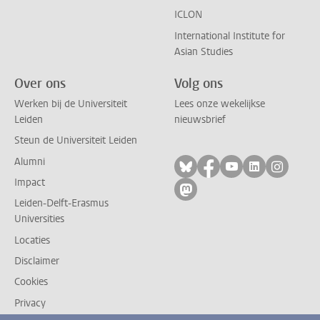
ICLON
International Institute for
Asian Studies
Over ons
Volg ons
Werken bij de Universiteit
Lees onze wekelijkse
Leiden
nieuwsbrief
Steun de Universiteit Leiden
Alumni
Volg ons op bluesky
Volg ons op facebo
Volg ons op yo
Volg ons op
Volg on
Impact
Volg ons op mastodon
Leiden-Delft-Erasmus
Universities
Locaties
Disclaimer
Cookies
Privacy