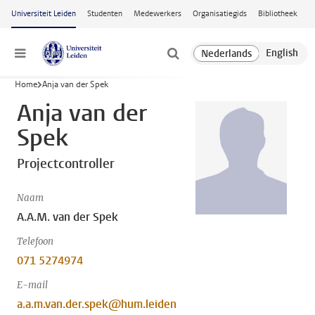
Ga naar hoofdinhoud
Universiteit Leiden
Studenten
Medewerkers
Organisatiegids
Bibliotheek
Menu
Home
Anja van der Spek
Anja van der
Spek
Projectcontroller
Naam
A.A.M. van der Spek
Telefoon
071 5274974
E-mail
a.a.m.van.der.spek@hum.leiden