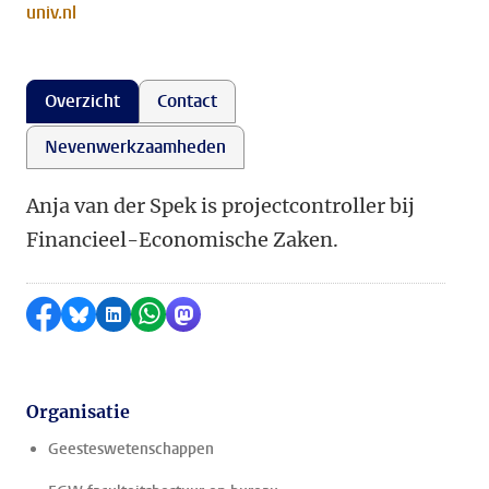
univ.nl
Overzicht
Contact
Nevenwerkzaamheden
Anja van der Spek is projectcontroller bij
Financieel-Economische Zaken.
Delen op Facebook
Delen via Bluesky
Delen op LinkedIn
Delen via WhatsApp
Delen via Mastodon
Organisatie
Geesteswetenschappen