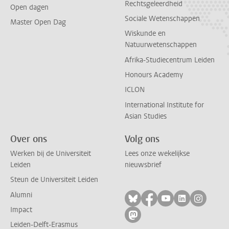
Rechtsgeleerdheid
Open dagen
Sociale Wetenschappen
Master Open Dag
Wiskunde en
Natuurwetenschappen
Afrika-Studiecentrum Leiden
Honours Academy
ICLON
International Institute for
Asian Studies
Over ons
Volg ons
Werken bij de Universiteit
Lees onze wekelijkse
Leiden
nieuwsbrief
Steun de Universiteit Leiden
Alumni
Volg ons op bluesky
Volg ons op facebo
Volg ons op yo
Volg ons op
Volg on
Impact
Volg ons op mastodon
Leiden-Delft-Erasmus