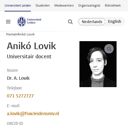
Ga naar hoofdinhoud
Universiteit Leiden
Studenten
Medewerkers
Organisatiegids
Bibliotheek
Menu
Home
Anikó Lovik
Anikó Lovik
open m
Universitair docent
Naam
Dr. A. Lovik
Telefoon
071 5272727
E-mail
a.lovik@fsw.leidenuniv.nl
ORCID iD