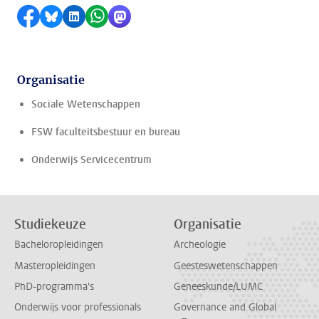
Delen op Facebook
Delen via Bluesky
Delen op LinkedIn
Delen via WhatsApp
Delen via Mastodon
Organisatie
Sociale Wetenschappen
FSW faculteitsbestuur en bureau
Onderwijs Servicecentrum
Studiekeuze
Organisatie
Bacheloropleidingen
Archeologie
Masteropleidingen
Geesteswetenschappen
PhD-programma's
Geneeskunde/LUMC
Onderwijs voor professionals
Governance and Global