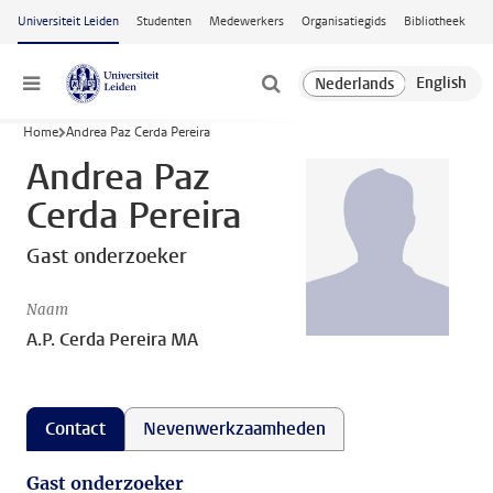
Ga naar hoofdinhoud
Universiteit Leiden
Studenten
Medewerkers
Organisatiegids
Bibliotheek
Menu
Home
Andrea Paz Cerda Pereira
Andrea Paz
Cerda Pereira
Gast onderzoeker
Naam
A.P. Cerda Pereira MA
Contact
Nevenwerkzaamheden
Gast onderzoeker