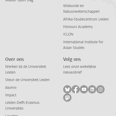
Master Open Dag
Wiskunde en
Natuurwetenschappen
Afrika-Studiecentrum Leiden
Honours Academy
ICLON
International Institute for
Asian Studies
Over ons
Volg ons
Werken bij de Universiteit
Lees onze wekelijkse
Leiden
nieuwsbrief
Steun de Universiteit Leiden
Alumni
Volg ons op bluesky
Volg ons op facebo
Volg ons op yo
Volg ons op
Volg on
Impact
Volg ons op mastodon
Leiden-Delft-Erasmus
Universities