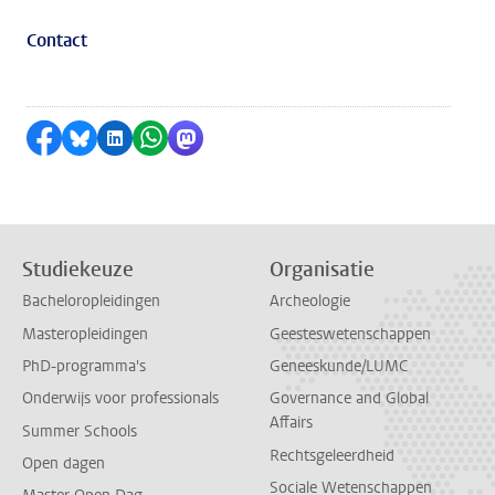
Contact
Delen op Facebook
Delen via Bluesky
Delen op LinkedIn
Delen via WhatsApp
Delen via Mastodon
Studiekeuze
Organisatie
Bacheloropleidingen
Archeologie
Masteropleidingen
Geesteswetenschappen
PhD-programma's
Geneeskunde/LUMC
Onderwijs voor professionals
Governance and Global
Affairs
Summer Schools
Rechtsgeleerdheid
Open dagen
Sociale Wetenschappen