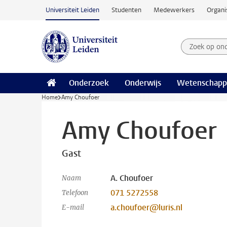
Ga naar hoofdinhoud
Universiteit Leiden
Studenten
Medewerkers
Organi
Zoek op on
Zoekterm
Onderzoek
Onderwijs
Wetenschapp
Home
Amy Choufoer
Amy Choufoer
Gast
A. Choufoer
Naam
071 5272558
Telefoon
a.choufoer@luris.nl
E-mail