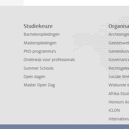
Studiekeuze
Organisa
Bacheloropleidingen
Archeologi
Masteropleidingen
Geesteswe
PhD-programma's
Geneeskun
Onderwijs voor professionals
Governance 
Summer Schools
Rechtsgele
Open dagen
Sociale We
Master Open Dag
Wiskunde 
Afrika-Stu
Honours A
ICLON
Internationa