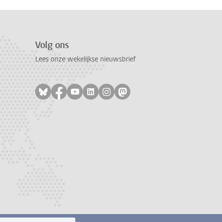
Volg ons
Lees onze wekelijkse nieuwsbrief
Volg ons op bluesky
Volg ons op facebook
Volg ons op youtube
Volg ons op linkedin
Volg ons op instagram
Volg ons op mastodon