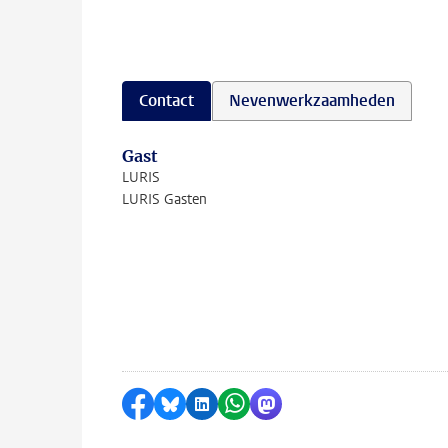
Contact
Nevenwerkzaamheden
Gast
LURIS
LURIS Gasten
Delen op Facebook
Delen via Bluesky
Delen op LinkedIn
Delen via WhatsApp
Delen via Mastodon