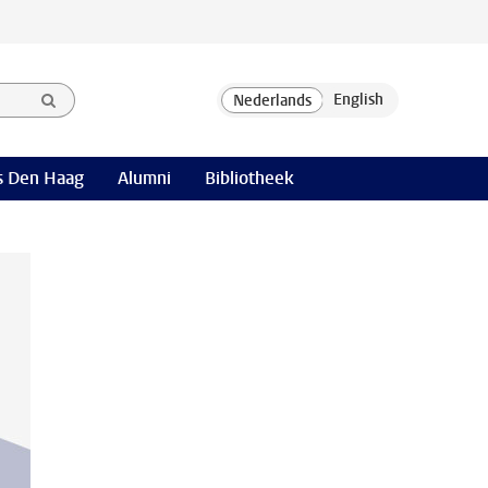
 Den Haag
Alumni
Bibliotheek