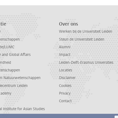
tie
Over ons
e
Werken bij de Universiteit Leiden
tenschappen
Steun de Universiteit Leiden
de/LUMC
Alumni
and Global Affairs
Impact
erdheid
Leiden-Delft-Erasmus Universities
tenschappen
Locaties
en Natuurwetenschappen
Disclaimer
diecentrum Leiden
Cookies
cademy
Privacy
Contact
l Institute for Asian Studies