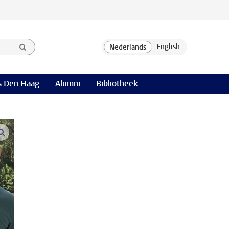
 Den Haag
Alumni
Bibliotheek
open modal