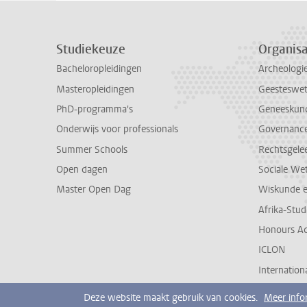
Studiekeuze
Organisa
Bacheloropleidingen
Archeologi
Masteropleidingen
Geesteswe
PhD-programma's
Geneeskun
Onderwijs voor professionals
Governance 
Summer Schools
Rechtsgele
Open dagen
Sociale We
Master Open Dag
Wiskunde 
Afrika-Stu
Honours A
ICLON
Internationa
Deze website maakt gebruik van cookies.
Meer info