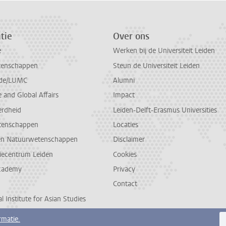
tie
Over ons
e
Werken bij de Universiteit Leiden
tenschappen
Steun de Universiteit Leiden
de/LUMC
Alumni
and Global Affairs
Impact
erdheid
Leiden-Delft-Erasmus Universities
tenschappen
Locaties
en Natuurwetenschappen
Disclaimer
diecentrum Leiden
Cookies
cademy
Privacy
Contact
l Institute for Asian Studies
rmatie.