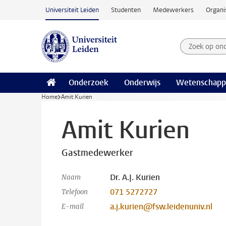
Ga naar hoofdinhoud
Universiteit Leiden
Studenten
Medewerkers
Organi
Zoek op on
Zoekterm
Onderzoek
Onderwijs
Wetenschapp
Home
Amit Kurien
Amit Kurien
Gastmedewerker
Dr. A.J. Kurien
Naam
071 5272727
Telefoon
a.j.kurien@fsw.leidenuniv.nl
E-mail