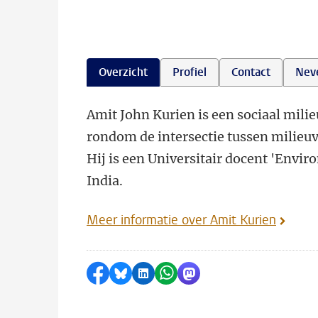
Overzicht
Profiel
Contact
Nev
Amit John Kurien is een sociaal mil
rondom de intersectie tussen milieu
Hij is een Universitair docent 'Envi
India.
Meer informatie over Amit Kurien
Delen op Facebook
Delen via Bluesky
Delen op LinkedIn
Delen via WhatsApp
Delen via Mastodon