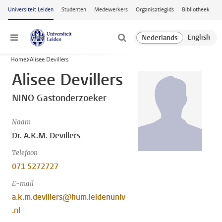
Ga naar hoofdinhoud
Universiteit Leiden
Studenten
Medewerkers
Organisatiegids
Bibliotheek
Menu
Home
Alisee Devillers
Alisee Devillers
NINO Gastonderzoeker
Naam
Dr. A.K.M. Devillers
Telefoon
071 5272727
E-mail
a.k.m.devillers@hum.leidenuniv
.nl