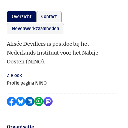
Overzicht
Contact
Nevenwerkzaamheden
Alisée Devillers is postdoc bij het
Nederlands Instituut voor het Nabije
Oosten (NINO).
Zie ook
Profielpagina NINO
Delen op Facebook
Delen via Bluesky
Delen op LinkedIn
Delen via WhatsApp
Delen via Mastodon
Organisatie