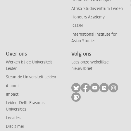
Afrika-Studiecentrum Leiden
Honours Academy
ICLON
International Institute for
Asian Studies
Over ons
Volg ons
Werken bij de Universiteit
Lees onze wekelijkse
Leiden
nieuwsbrief
Steun de Universiteit Leiden
Alumni
Volg ons op bluesky
Volg ons op facebo
Volg ons op yo
Volg ons op
Volg on
Impact
Volg ons op mastodon
Leiden-Delft-Erasmus
Universities
Locaties
Disclaimer