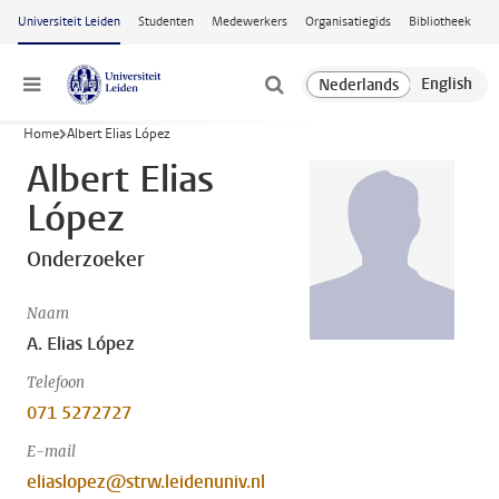
Ga naar hoofdinhoud
Universiteit Leiden
Studenten
Medewerkers
Organisatiegids
Bibliotheek
Menu
Home
Albert Elias López
Albert Elias
López
Onderzoeker
Naam
A. Elias López
Telefoon
071 5272727
E-mail
eliaslopez@strw.leidenuniv.nl