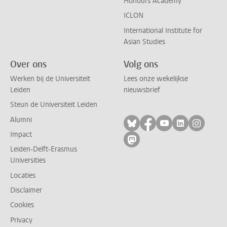
Honours Academy
ICLON
International Institute for
Asian Studies
Over ons
Volg ons
Werken bij de Universiteit
Lees onze wekelijkse
Leiden
nieuwsbrief
Steun de Universiteit Leiden
Alumni
Volg ons op bluesky
Volg ons op facebo
Volg ons op yo
Volg ons op
Volg on
Impact
Volg ons op mastodon
Leiden-Delft-Erasmus
Universities
Locaties
Disclaimer
Cookies
Privacy