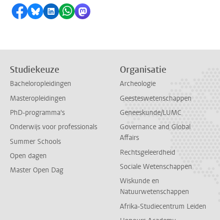
Delen op Facebook
Delen via Bluesky
Delen op LinkedIn
Delen via WhatsApp
Delen via Mastodon
Studiekeuze
Organisatie
Bacheloropleidingen
Archeologie
Masteropleidingen
Geesteswetenschappen
PhD-programma's
Geneeskunde/LUMC
Onderwijs voor professionals
Governance and Global
Affairs
Summer Schools
Rechtsgeleerdheid
Open dagen
Sociale Wetenschappen
Master Open Dag
Wiskunde en
Natuurwetenschappen
Afrika-Studiecentrum Leiden