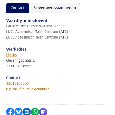
Contact
Nevenwerkzaamheden
Vaardigheidsdocent
Faculteit der Geesteswetenschappen
LUCL Academisch Talen Centrum (ATC)
LUCL Academisch Talen Centrum (ATC)
Werkadres
Lipsius
Cleveringaplaats 1
2311 BD Leiden
Contact
31616103900
u.p.caci@hum.leidenuniv.nl
Delen op Facebook
Delen via Bluesky
Delen op LinkedIn
Delen via WhatsApp
Delen via Mastodon