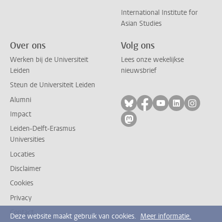
International Institute for
Asian Studies
Over ons
Volg ons
Werken bij de Universiteit
Lees onze wekelijkse
Leiden
nieuwsbrief
Steun de Universiteit Leiden
Alumni
Volg ons op bluesky
Volg ons op facebo
Volg ons op yo
Volg ons op
Volg on
Impact
Volg ons op mastodon
Leiden-Delft-Erasmus
Universities
Locaties
Disclaimer
Cookies
Privacy
Contact
Deze website maakt gebruik van cookies.
Meer informatie.