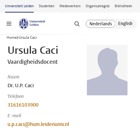
Ga naar hoofdinhoud
Universiteit Leiden
Studenten
Medewerkers
Organisatiegids
Bibliotheek
Menu
Home
Ursula Caci
Ursula Caci
Vaardigheidsdocent
Naam
Dr. U.P. Caci
Telefoon
31616103900
E-mail
u.p.caci@hum.leidenuniv.nl