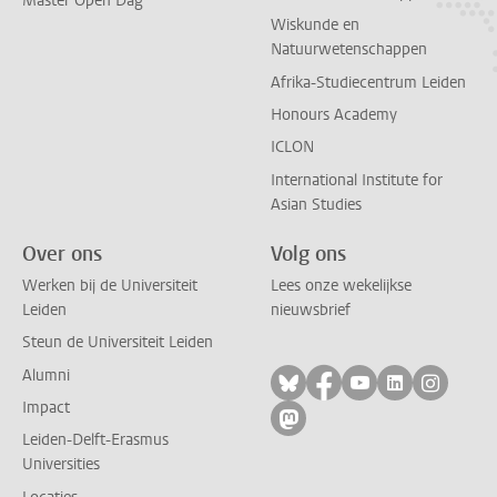
Master Open Dag
Wiskunde en
Natuurwetenschappen
Afrika-Studiecentrum Leiden
Honours Academy
ICLON
International Institute for
Asian Studies
Over ons
Volg ons
Werken bij de Universiteit
Lees onze wekelijkse
Leiden
nieuwsbrief
Steun de Universiteit Leiden
Alumni
Volg ons op bluesky
Volg ons op facebo
Volg ons op yo
Volg ons op
Volg on
Impact
Volg ons op mastodon
Leiden-Delft-Erasmus
Universities