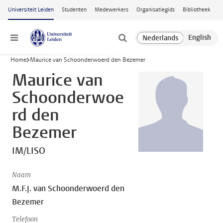
Ga naar hoofdinhoud
Universiteit Leiden
Studenten
Medewerkers
Organisatiegids
Bibliotheek
Menu
Home
Maurice van Schoonderwoerd den Bezemer
Maurice van
Schoonderwoe
rd den
Bezemer
IM/LISO
Naam
M.F.J. van Schoonderwoerd den
Bezemer
Telefoon