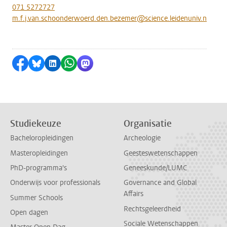
071 5272727
m.f.j.van.schoonderwoerd.den.bezemer@science.leidenuniv.nl
Delen op Facebook
Delen via Bluesky
Delen op LinkedIn
Delen via WhatsApp
Delen via Mastodon
Studiekeuze
Organisatie
Bacheloropleidingen
Archeologie
Masteropleidingen
Geesteswetenschappen
PhD-programma's
Geneeskunde/LUMC
Onderwijs voor professionals
Governance and Global
Affairs
Summer Schools
Rechtsgeleerdheid
Open dagen
Sociale Wetenschappen