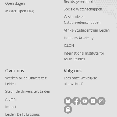
Rechtsgeleerdheid
Open dagen
Sociale Wetenschappen
Master Open Dag
Wiskunde en
Natuurwetenschappen
Afrika-Studiecentrum Leiden
Honours Academy
ICLON
International Institute for
Asian Studies
Over ons
Volg ons
Werken bij de Universiteit
Lees onze wekelijkse
Leiden
nieuwsbrief
Steun de Universiteit Leiden
Alumni
Volg ons op bluesky
Volg ons op facebo
Volg ons op yo
Volg ons op
Volg on
Impact
Volg ons op mastodon
Leiden-Delft-Erasmus