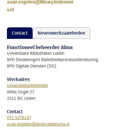
a.van.engelen@library.leidenuni
v.nl
Contact
Nevenwerkzaamheden
Functioneel beheerder Alma
Universitaire Bibliotheken Leiden
BPO Divisiemngmt Bibliotheekprocesondersteuning
BPO Digitale Diensten (DD)
Werkadres
Universiteitsbibliotheek
Witte Singel 27
2311 BG Leiden
Contact
071 5276147
a.van.engelen@library.leidenuniv.nl