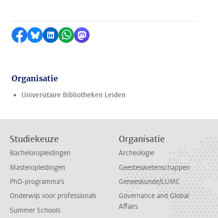
Delen op Facebook
Delen via Bluesky
Delen op LinkedIn
Delen via WhatsApp
Delen via Mastodon
Organisatie
Universitaire Bibliotheken Leiden
Studiekeuze
Organisatie
Bacheloropleidingen
Archeologie
Masteropleidingen
Geesteswetenschappen
PhD-programma's
Geneeskunde/LUMC
Onderwijs voor professionals
Governance and Global
Affairs
Summer Schools