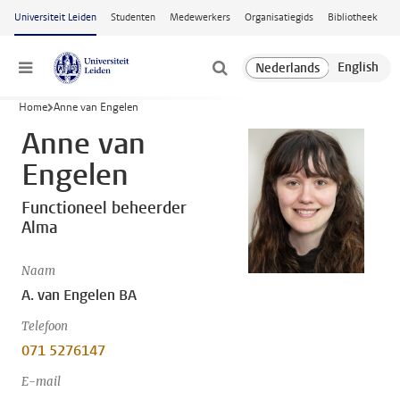
Ga naar hoofdinhoud
Universiteit Leiden
Studenten
Medewerkers
Organisatiegids
Bibliotheek
Menu
Home
Anne van Engelen
Anne van
Engelen
Functioneel beheerder
Alma
Naam
A. van Engelen BA
Telefoon
071 5276147
E-mail