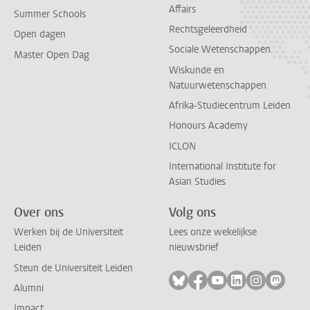
Affairs
Summer Schools
Rechtsgeleerdheid
Open dagen
Sociale Wetenschappen
Master Open Dag
Wiskunde en
Natuurwetenschappen
Afrika-Studiecentrum Leiden
Honours Academy
ICLON
International Institute for
Asian Studies
Over ons
Volg ons
Werken bij de Universiteit
Lees onze wekelijkse
Leiden
nieuwsbrief
Steun de Universiteit Leiden
Volg ons op bluesky
Volg ons op facebook
Volg ons op youtub
Volg ons op li
Volg ons o
Volg 
Alumni
Impact