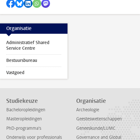
Delen op Facebook
Delen via Bluesky
Delen op LinkedIn
Delen via WhatsApp
Delen via Mastodon
Organisatie
Administratief Shared
Service Centre
Bestuursbureau
Vastgoed
Studiekeuze
Organisatie
Bacheloropleidingen
Archeologie
Masteropleidingen
Geesteswetenschappen
PhD-programma's
Geneeskunde/LUMC
Onderwijs voor professionals
Governance and Global