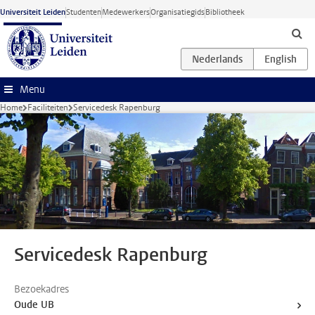
Ga naar hoofdinhoud
Universiteit Leiden
Studenten
Medewerkers
Organisatiegids
Bibliotheek
Menu
Home
Faciliteiten
Servicedesk Rapenburg
Servicedesk Rapenburg
Bezoekadres
Oude UB