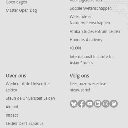
Rechtsgeleerdheid
Open dagen
Sociale Wetenschappen
Master Open Dag
Wiskunde en
Natuurwetenschappen
Afrika-Studiecentrum Leiden
Honours Academy
ICLON
International Institute for
Asian Studies
Over ons
Volg ons
Werken bij de Universiteit
Lees onze wekelijkse
Leiden
nieuwsbrief
Steun de Universiteit Leiden
Volg ons op bluesky
Volg ons op facebook
Volg ons op youtub
Volg ons op li
Volg ons o
Volg 
Alumni
Impact
Leiden-Delft-Erasmus