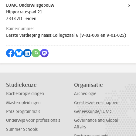
LUMC Onderwijsgebouw
Hippocratespad 21
2333 ZD Leiden
Kamernummer
Eerste verdieping naast Collegezaal 6 (V-01-009 en V-01-025)
Delen op Facebook
Delen via Bluesky
Delen op LinkedIn
Delen via WhatsApp
Delen via Mastodon
Studiekeuze
Organisatie
Bacheloropleidingen
Archeologie
Masteropleidingen
Geesteswetenschappen
PhD-programma's
Geneeskunde/LUMC
Onderwijs voor professionals
Governance and Global
Affairs
Summer Schools