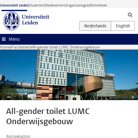
Ga naar hoofdinhoud
Universiteit Leiden
Studenten
Medewerkers
Organisatiegids
Bibliotheek
Menu
Home
Faciliteiten
All-gender toilet LUMC Onderwijsgebouw
All-gender toilet LUMC
Onderwijsgebouw
Bezoekadres