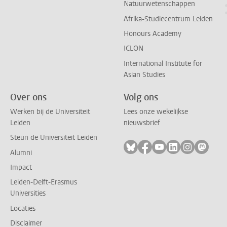
Natuurwetenschappen
Afrika-Studiecentrum Leiden
Honours Academy
ICLON
International Institute for
Asian Studies
Over ons
Volg ons
Werken bij de Universiteit
Lees onze wekelijkse
Leiden
nieuwsbrief
Steun de Universiteit Leiden
Volg ons op bluesky
Volg ons op facebook
Volg ons op youtub
Volg ons op li
Volg ons o
Volg 
Alumni
Impact
Leiden-Delft-Erasmus
Universities
Locaties
Disclaimer