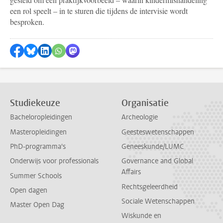
een rol speelt – in te sturen die tijdens de intervisie wordt
besproken.
Delen op Facebook
Delen via Bluesky
Delen op LinkedIn
Delen via WhatsApp
Delen via Mastodon
Studiekeuze
Organisatie
Bacheloropleidingen
Archeologie
Masteropleidingen
Geesteswetenschappen
PhD-programma's
Geneeskunde/LUMC
Onderwijs voor professionals
Governance and Global
Affairs
Summer Schools
Rechtsgeleerdheid
Open dagen
Sociale Wetenschappen
Master Open Dag
Wiskunde en