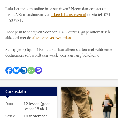
Lukt het niet om online in te schrijven? Neem dan contact op
met LAKcursusbureau via
info@lakcursussen.nl
of via tel: 071
- 5272317
Door je in te schrijven voor een LAK cursus, ga je automatisch
akkoord met de
algemene voorwaarden
Schrijf je op tijd in! Een cursus kan alleen starten met voldoende
deelnemers (dit wordt een week voor aanvang bekeken).
Delen op Facebook
Delen via Bluesky
Delen op LinkedIn
Delen via WhatsApp
Delen via Mastodon
Cursusdata
Duur
12 lessen (geen
les op 19 okt)
Sessie
14 september