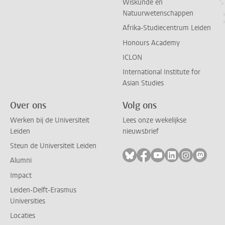
Wiskunde en
Natuurwetenschappen
Afrika-Studiecentrum Leiden
Honours Academy
ICLON
International Institute for
Asian Studies
Over ons
Volg ons
Werken bij de Universiteit
Lees onze wekelijkse
Leiden
nieuwsbrief
Steun de Universiteit Leiden
Volg ons op bluesky
Volg ons op facebook
Volg ons op youtub
Volg ons op li
Volg ons o
Volg 
Alumni
Impact
Leiden-Delft-Erasmus
Universities
Locaties