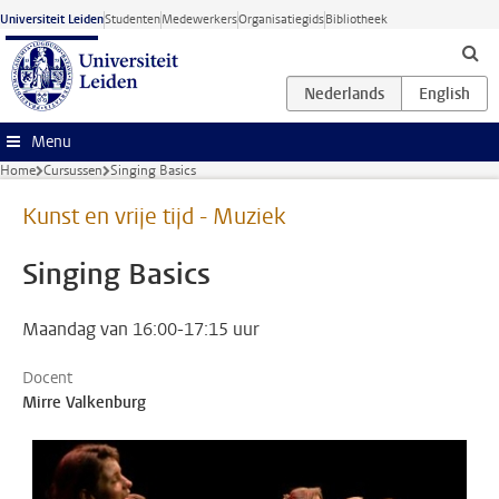
Ga naar hoofdinhoud
Universiteit Leiden
Studenten
Medewerkers
Organisatiegids
Bibliotheek
Menu
Home
Cursussen
Singing Basics
Kunst en vrije tijd - Muziek
Singing Basics
Maandag van 16:00-17:15 uur
Docent
Mirre Valkenburg