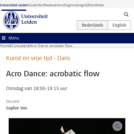
Ga naar hoofdinhoud
Universiteit Leiden
Studenten
Medewerkers
Organisatiegids
Bibliotheek
Menu
Home
Cursussen
Acro Dance: acrobatic flow
Kunst en vrije tijd - Dans
Acro Dance: acrobatic flow
Dinsdag van 18:00-19:15 uur
Docent
Sophie Vos
vergroo