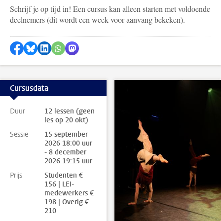
Schrijf je op tijd in! Een cursus kan alleen starten met voldoende
deelnemers (dit wordt een week voor aanvang bekeken).
Delen op Facebook
Delen via Bluesky
Delen op LinkedIn
Delen via WhatsApp
Delen via Mastodon
Cursusdata
Duur
12 lessen (geen
les op 20 okt)
Sessie
15 september
2026 18:00 uur
- 8 december
2026 19:15 uur
Prijs
Studenten €
156 | LEI-
medewerkers €
198 | Overig €
210