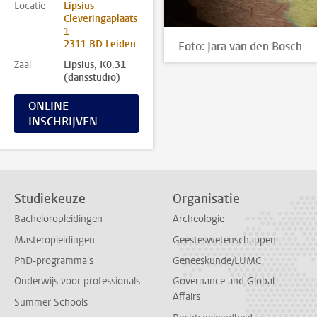
Locatie
Lipsius
Cleveringaplaats
1
2311 BD Leiden
Foto: Jara van den Bosch
Zaal
Lipsius, K0.31
(dansstudio)
ONLINE
INSCHRIJVEN
Studiekeuze
Organisatie
Bacheloropleidingen
Archeologie
Masteropleidingen
Geesteswetenschappen
PhD-programma's
Geneeskunde/LUMC
Onderwijs voor professionals
Governance and Global
Affairs
Summer Schools