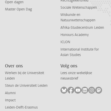
Rechtsgeleerdheid
Open dagen
Sociale Wetenschappen
Master Open Dag
Wiskunde en
Natuurwetenschappen
Afrika-Studiecentrum Leiden
Honours Academy
ICLON
International Institute for
Asian Studies
Over ons
Volg ons
Werken bij de Universiteit
Lees onze wekelijkse
Leiden
nieuwsbrief
Steun de Universiteit Leiden
Volg ons op bluesky
Volg ons op facebook
Volg ons op youtub
Volg ons op li
Volg ons o
Volg 
Alumni
Impact
Leiden-Delft-Erasmus