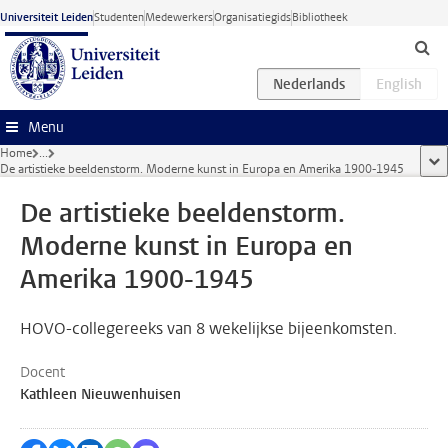
Ga naar hoofdinhoud
Universiteit Leiden
Studenten
Medewerkers
Organisatiegids
Bibliotheek
Menu
Home
...
too
De artistieke beeldenstorm. Moderne kunst in Europa en Amerika 1900-1945
De artistieke beeldenstorm.
Moderne kunst in Europa en
Amerika 1900-1945
HOVO-collegereeks van 8 wekelijkse bijeenkomsten.
Docent
Kathleen Nieuwenhuisen