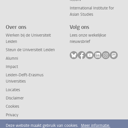
International Institute for
Asian Studies
Over ons
Volg ons
Werken bij de Universiteit
Lees onze wekelijkse
Leiden
nieuwsbrief
Steun de Universiteit Leiden
Volg ons op bluesky
Volg ons op facebook
Volg ons op youtub
Volg ons op li
Volg ons o
Volg 
Alumni
Impact
Leiden-Delft-Erasmus
Universities
Locaties
Disclaimer
Cookies
Privacy
Contact
Deze website maakt gebruik van cookies.
Meer informatie.