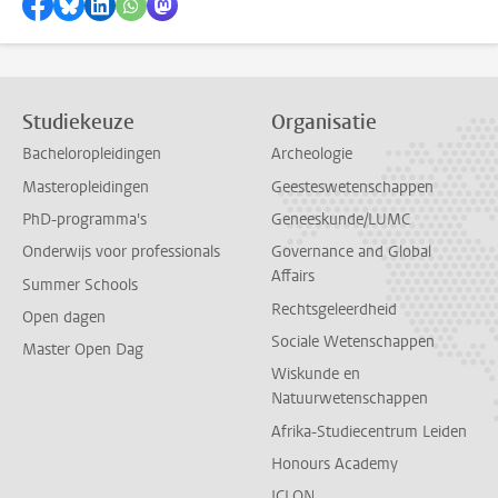
Delen op Facebook
Delen via Bluesky
Delen op LinkedIn
Delen via WhatsApp
Delen via Mastodon
Studiekeuze
Organisatie
Bacheloropleidingen
Archeologie
Masteropleidingen
Geesteswetenschappen
PhD-programma's
Geneeskunde/LUMC
Onderwijs voor professionals
Governance and Global
Affairs
Summer Schools
Rechtsgeleerdheid
Open dagen
Sociale Wetenschappen
Master Open Dag
Wiskunde en
Natuurwetenschappen
Afrika-Studiecentrum Leiden
Honours Academy
ICLON