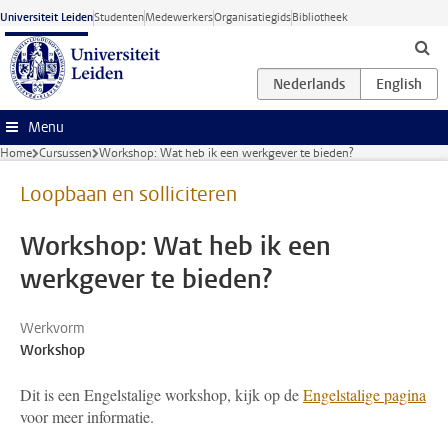
Ga naar hoofdinhoud
Universiteit Leiden
Studenten
Medewerkers
Organisatiegids
Bibliotheek
Menu
Home
Cursussen
Workshop: Wat heb ik een werkgever te bieden?
Loopbaan en solliciteren
Workshop: Wat heb ik een
werkgever te bieden?
Werkvorm
Workshop
Dit is een Engelstalige workshop, kijk op de
Engelstalige pagina
voor meer informatie.