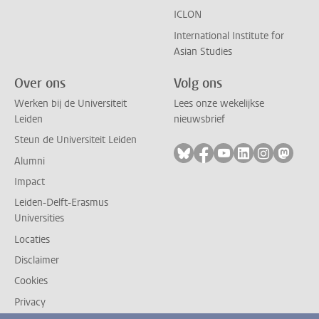
ICLON
International Institute for
Asian Studies
Over ons
Volg ons
Werken bij de Universiteit
Lees onze wekelijkse
Leiden
nieuwsbrief
Steun de Universiteit Leiden
Volg ons op bluesky
Volg ons op facebook
Volg ons op youtub
Volg ons op li
Volg ons o
Volg 
Alumni
Impact
Leiden-Delft-Erasmus
Universities
Locaties
Disclaimer
Cookies
Privacy