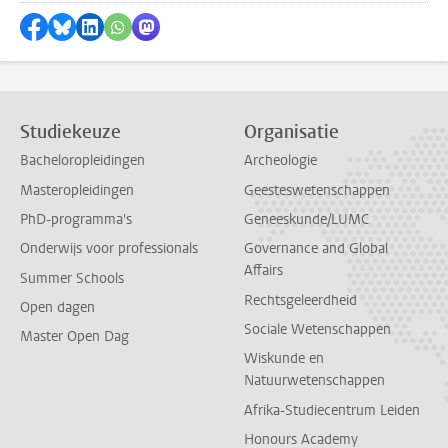
Delen op Facebook
Delen via Bluesky
Delen op LinkedIn
Delen via WhatsApp
Delen via Mastodon
Studiekeuze
Organisatie
Bacheloropleidingen
Archeologie
Masteropleidingen
Geesteswetenschappen
PhD-programma's
Geneeskunde/LUMC
Onderwijs voor professionals
Governance and Global
Affairs
Summer Schools
Rechtsgeleerdheid
Open dagen
Sociale Wetenschappen
Master Open Dag
Wiskunde en
Natuurwetenschappen
Afrika-Studiecentrum Leiden
Honours Academy