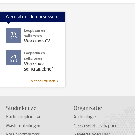
Gerelateerde cursussen
Loopbaan en
15
solliciteren
SEP.
Workshop CV
Loopbaan en
24
solliciteren
SEP.
Workshop
sollicitatiebrief
Meer cursussen
Studiekeuze
Organisatie
Bacheloropleidingen
Archeologie
Masteropleidingen
Geesteswetenschappen
PhD-programma's
Geneeskunde/LUMC