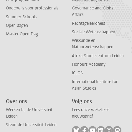
Onderwijs voor professionals
Governance and Global
Affairs
Summer Schools
Rechtsgeleerdheid
Open dagen
Sociale Wetenschappen
Master Open Dag
Wiskunde en
Natuurwetenschappen
Afrika-Studiecentrum Leiden
Honours Academy
ICLON
International Institute for
Asian Studies
Over ons
Volg ons
Werken bij de Universiteit
Lees onze wekelijkse
Leiden
nieuwsbrief
Steun de Universiteit Leiden
Volg ons op bluesky
Volg ons op facebook
Volg ons op youtub
Volg ons op li
Volg ons o
Volg 