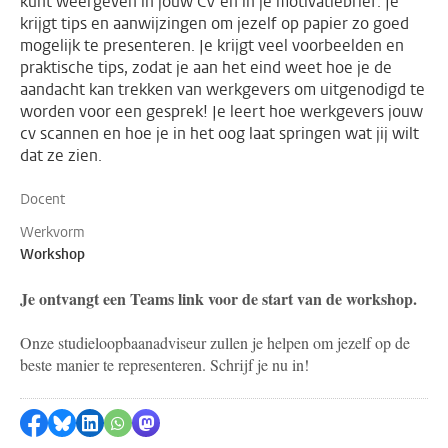
kunt weergeven in jouw CV en in je motivatiebrief. Je
krijgt tips en aanwijzingen om jezelf op papier zo goed
mogelijk te presenteren. Je krijgt veel voorbeelden en
praktische tips, zodat je aan het eind weet hoe je de
aandacht kan trekken van werkgevers om uitgenodigd te
worden voor een gesprek! Je leert hoe werkgevers jouw
cv scannen en hoe je in het oog laat springen wat jij wilt
dat ze zien.
Docent
Werkvorm
Workshop
Je ontvangt een Teams link voor de start van de workshop.
Onze studieloopbaanadviseur zullen je helpen om jezelf op de
beste manier te representeren. Schrijf je nu in!
Delen op Facebook
Delen via Bluesky
Delen op LinkedIn
Delen via WhatsApp
Delen via Mastodon