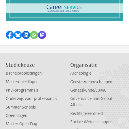
Delen op Facebook
Delen via Bluesky
Delen op LinkedIn
Delen via WhatsApp
Delen via Mastodon
Studiekeuze
Organisatie
Bacheloropleidingen
Archeologie
Masteropleidingen
Geesteswetenschappen
PhD-programma's
Geneeskunde/LUMC
Onderwijs voor professionals
Governance and Global
Affairs
Summer Schools
Rechtsgeleerdheid
Open dagen
Sociale Wetenschappen
Master Open Dag