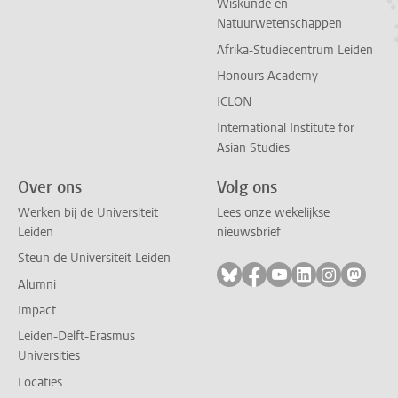
Wiskunde en
Natuurwetenschappen
Afrika-Studiecentrum Leiden
Honours Academy
ICLON
International Institute for
Asian Studies
Over ons
Volg ons
Werken bij de Universiteit
Lees onze wekelijkse
Leiden
nieuwsbrief
Steun de Universiteit Leiden
Volg ons op bluesky
Volg ons op facebook
Volg ons op youtub
Volg ons op li
Volg ons o
Volg 
Alumni
Impact
Leiden-Delft-Erasmus
Universities
Locaties