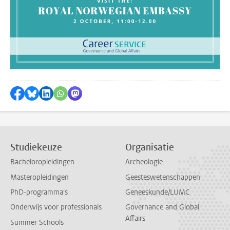
Delen op Facebook
Delen via Bluesky
Delen op LinkedIn
Delen via WhatsApp
Delen via Mastodon
Studiekeuze
Organisatie
Bacheloropleidingen
Archeologie
Masteropleidingen
Geesteswetenschappen
PhD-programma's
Geneeskunde/LUMC
Onderwijs voor professionals
Governance and Global
Affairs
Summer Schools