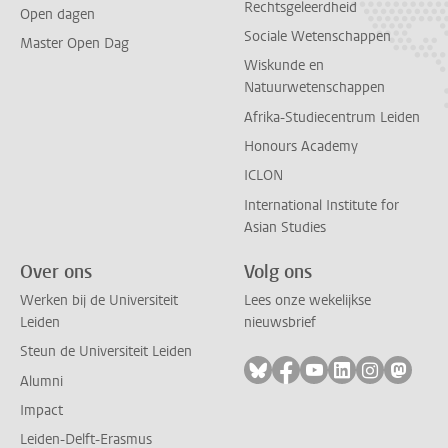
Rechtsgeleerdheid
Open dagen
Sociale Wetenschappen
Master Open Dag
Wiskunde en
Natuurwetenschappen
Afrika-Studiecentrum Leiden
Honours Academy
ICLON
International Institute for
Asian Studies
Over ons
Volg ons
Werken bij de Universiteit
Lees onze wekelijkse
Leiden
nieuwsbrief
Steun de Universiteit Leiden
Volg ons op bluesky
Volg ons op facebook
Volg ons op youtub
Volg ons op li
Volg ons o
Volg 
Alumni
Impact
Leiden-Delft-Erasmus