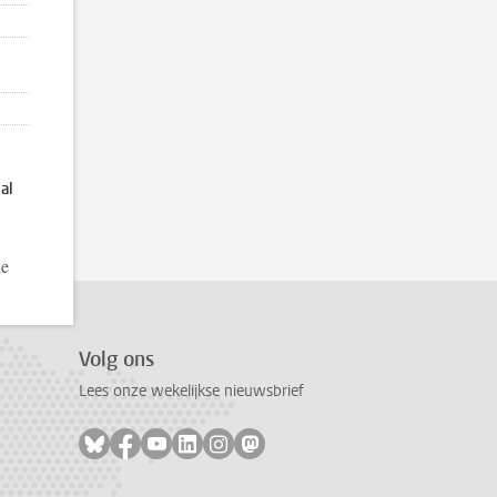
al
ie
Volg ons
Lees onze wekelijkse nieuwsbrief
Volg ons op bluesky
Volg ons op facebook
Volg ons op youtube
Volg ons op linkedin
Volg ons op instagram
Volg ons op mastodon