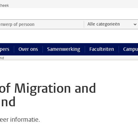
theek
werp of persoon en selecteer categorie
Alle categorieën
pers
Over ons
Samenwerking
Faculteiten
Campu
und
of Migration and
und
eer informatie.