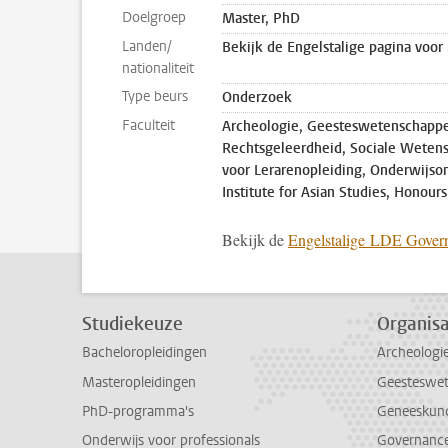
Doelgroep
Master, PhD
Landen/
Bekijk de Engelstalige pagina voor
nationaliteit
Type beurs
Onderzoek
Faculteit
Archeologie, Geesteswetenschappe
Rechtsgeleerdheid, Sociale Weten
voor Lerarenopleiding, Onderwijson
Institute for Asian Studies, Honour
Bekijk de
Engelstalige LDE Govern
Studiekeuze
Organisa
Bacheloropleidingen
Archeologi
Masteropleidingen
Geesteswe
PhD-programma's
Geneeskun
Onderwijs voor professionals
Governance 