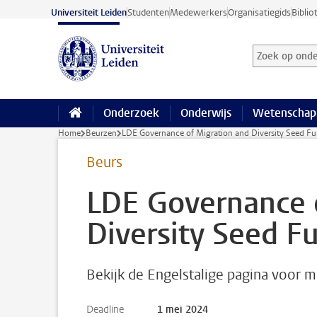
Ga naar hoofdinhoud
Universiteit Leiden
Studenten
Medewerkers
Organisatiegids
Biblio
Zoek op onder
Zoekterm
Onderzoek
Onderwijs
Wetenschap
Home
Beurzen
LDE Governance of Migration and Diversity Seed F
Beurs
LDE Governance 
Diversity Seed F
Bekijk de Engelstalige pagina voor m
Deadline
1 mei 2024