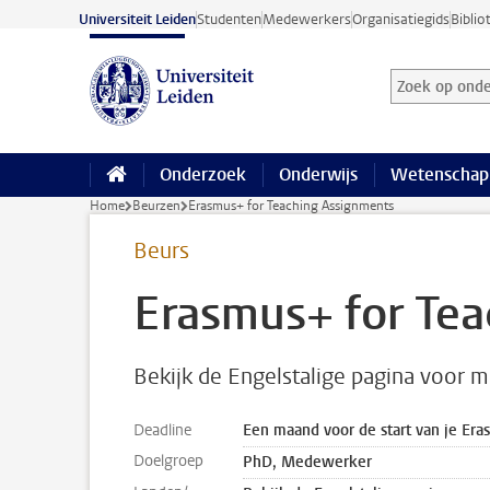
Ga naar hoofdinhoud
Universiteit Leiden
Studenten
Medewerkers
Organisatiegids
Biblio
Zoek op onder
Zoekterm
Onderzoek
Onderwijs
Wetenschap
Home
Beurzen
Erasmus+ for Teaching Assignments
Beurs
Erasmus+ for Te
Bekijk de Engelstalige pagina voor m
Deadline
Een maand voor de start van je Er
Doelgroep
PhD, Medewerker