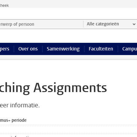
theek
werp of persoon en selecteer categorie
Alle categorieën
pers
Over ons
Samenwerking
Faculteiten
Campu
aching Assignments
eer informatie.
asmus+ periode