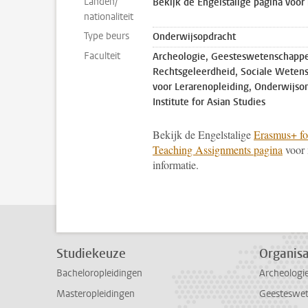
Landen/
Bekijk de Engelstalige pagina voor
nationaliteit
Type beurs
Onderwijsopdracht
Faculteit
Archeologie, Geesteswetenschappe
Rechtsgeleerdheid, Sociale Weten
voor Lerarenopleiding, Onderwijson
Institute for Asian Studies
Bekijk de Engelstalige
Erasmus+ fo
Teaching Assignments pagina
voor
informatie.
Studiekeuze
Organisa
Bacheloropleidingen
Archeologi
Masteropleidingen
Geesteswe