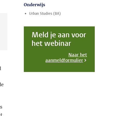
Onderwijs
Urban Studies (BA)
Meld je aan voor
het webinar
Naar het
aanmeldformulier
d
de
us
et