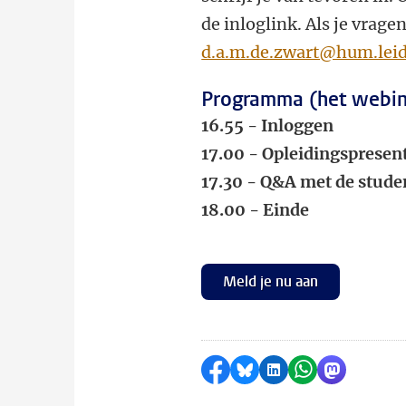
de inloglink. Als je vrag
d.a.m.de.zwart@hum.leid
Programma (het webina
16.55 - Inloggen
17.00 - Opleidingspresen
17.30 - Q&A met de stud
18.00 - Einde
Meld je nu aan
Delen op Facebook
Delen via Bluesky
Delen op LinkedI
Delen via Wh
Delen via