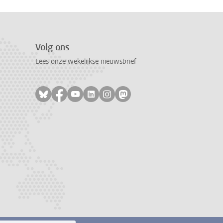
Volg ons
Lees onze wekelijkse nieuwsbrief
Volg ons op bluesky
Volg ons op facebook
Volg ons op youtube
Volg ons op linkedin
Volg ons op instagram
Volg ons op mastodon