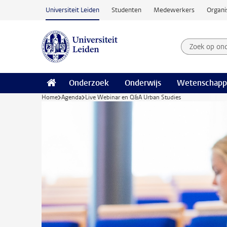
Ga naar hoofdinhoud
Universiteit Leiden
Studenten
Medewerkers
Organi
Zoek op on
Zoekterm
Onderzoek
Onderwijs
Wetenschapp
Home
Agenda
Live Webinar en Q&A Urban Studies