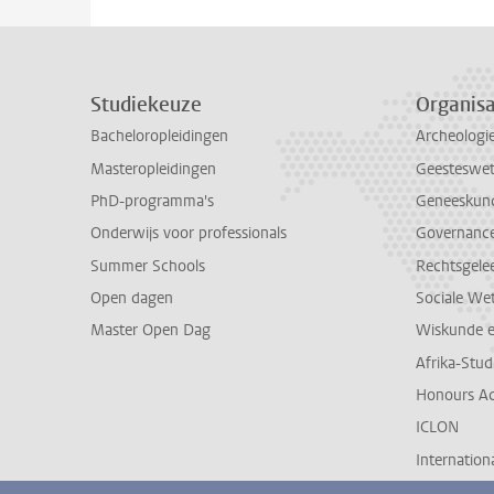
Studiekeuze
Organisa
Bacheloropleidingen
Archeologi
Masteropleidingen
Geesteswe
PhD-programma's
Geneeskun
Onderwijs voor professionals
Governance 
Summer Schools
Rechtsgele
Open dagen
Sociale We
Master Open Dag
Wiskunde 
Afrika-Stu
Honours A
ICLON
Internationa