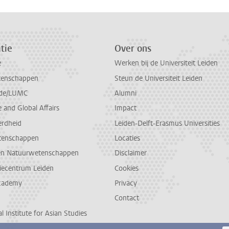
tie
Over ons
e
Werken bij de Universiteit Leiden
tenschappen
Steun de Universiteit Leiden
de/LUMC
Alumni
and Global Affairs
Impact
erdheid
Leiden-Delft-Erasmus Universities
tenschappen
Locaties
en Natuurwetenschappen
Disclaimer
diecentrum Leiden
Cookies
cademy
Privacy
Contact
l Institute for Asian Studies