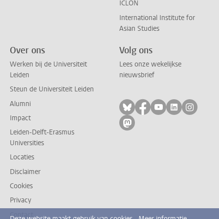
ICLON
International Institute for
Asian Studies
Over ons
Volg ons
Werken bij de Universiteit
Lees onze wekelijkse
Leiden
nieuwsbrief
Steun de Universiteit Leiden
Alumni
Volg ons op bluesky
Volg ons op facebo
Volg ons op yo
Volg ons op
Volg on
Impact
Volg ons op mastodon
Leiden-Delft-Erasmus
Universities
Locaties
Disclaimer
Cookies
Privacy
Contact
Deze website maakt gebruik van cookies.
Meer informatie.