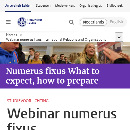
Ga naar hoofdinhoud
Universiteit Leiden
Studenten
Medewerkers
Organisatiegids
Bibliotheek
Menu
Home
...
toon all
Webinar numerus fixus International Relations and Organisations
Numerus fixus
What to
expect, how to prepare
STUDIEVOORLICHTING
Webinar numerus
fixus