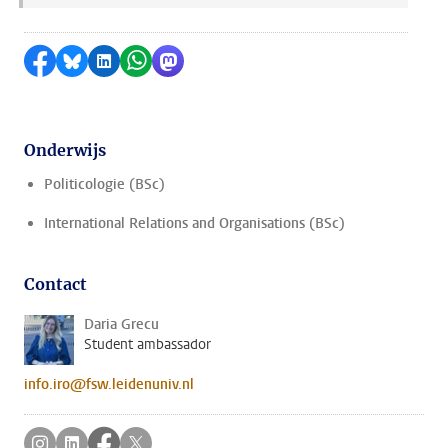
Delen op Facebook
Delen via Bluesky
Delen op LinkedIn
Delen via WhatsApp
Delen via Mastodon
Onderwijs
Politicologie (BSc)
International Relations and Organisations (BSc)
Contact
Daria Grecu
Student ambassador
info.iro@fsw.leidenuniv.nl
Volg ons op instagram
Volg ons op linkedin
Volg ons op facebook
Volg ons op twitter