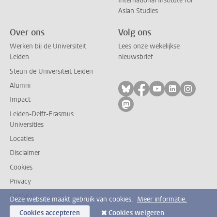
International Institute for
Asian Studies
Over ons
Volg ons
Werken bij de Universiteit
Lees onze wekelijkse
Leiden
nieuwsbrief
Steun de Universiteit Leiden
Alumni
Volg ons op bluesky
Volg ons op facebo
Volg ons op yo
Volg ons op
Volg on
Impact
Volg ons op mastodon
Leiden-Delft-Erasmus
Universities
Locaties
Disclaimer
Cookies
Privacy
Contact
Deze website maakt gebruik van cookies.
Meer informatie.
Cookies accepteren
Cookies weigeren