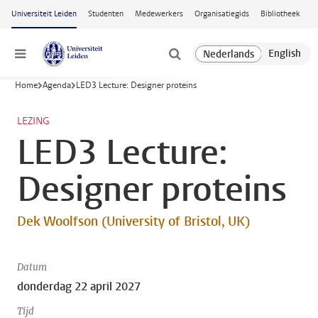
Ga naar hoofdinhoud
Universiteit Leiden
Studenten
Medewerkers
Organisatiegids
Bibliotheek
Menu
Home
Agenda
LED3 Lecture: Designer proteins
LEZING
LED3 Lecture:
Designer proteins
Dek Woolfson (University of Bristol, UK)
Datum
donderdag 22 april 2027
Tijd