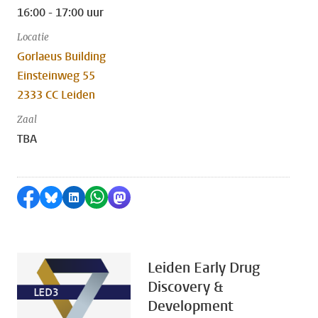
16:00 - 17:00 uur
Locatie
Gorlaeus Building
Einsteinweg 55
2333 CC Leiden
Zaal
TBA
Delen op Facebook
Delen via Bluesky
Delen op LinkedIn
Delen via WhatsApp
Delen via Mastodon
Leiden Early Drug
Discovery &
Development