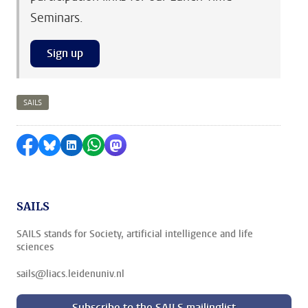
Seminars.
Sign up
SAILS
Delen op Facebook
Delen via Bluesky
Delen op LinkedIn
Delen via WhatsApp
Delen via Mastodon
SAILS
SAILS stands for Society, artificial intelligence and life
sciences
sails@liacs.leidenuniv.nl
Subscribe to the SAILS mailinglist