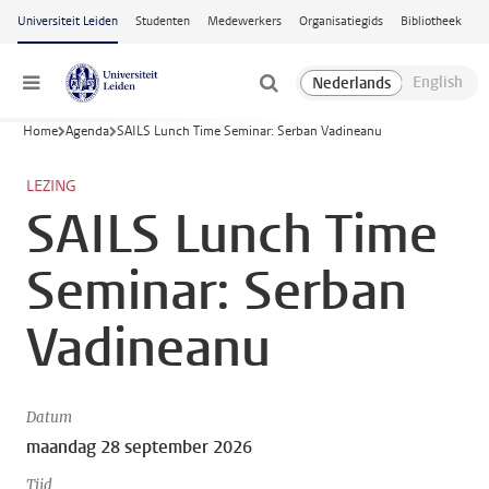
Ga naar hoofdinhoud
Universiteit Leiden
Studenten
Medewerkers
Organisatiegids
Bibliotheek
Menu
Home
Agenda
SAILS Lunch Time Seminar: Serban Vadineanu
LEZING
SAILS Lunch Time
Seminar: Serban
Vadineanu
Datum
maandag 28 september 2026
Tijd