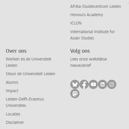
Afrika-Studiecentrum Leiden
Honours Academy
ICLON
International Institute for
Asian Studies
Over ons
Volg ons
Werken bij de Universiteit
Lees onze wekelijkse
Leiden
nieuwsbrief
Steun de Universiteit Leiden
Alumni
Volg ons op bluesky
Volg ons op facebo
Volg ons op yo
Volg ons op
Volg on
Impact
Volg ons op mastodon
Leiden-Delft-Erasmus
Universities
Locaties
Disclaimer