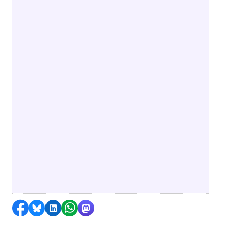
Delen op Facebook
Delen via Bluesky
Delen op LinkedIn
Delen via WhatsApp
Delen via Mastodon