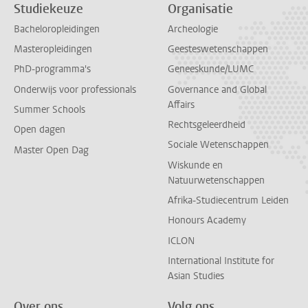
Studiekeuze
Organisatie
Bacheloropleidingen
Archeologie
Masteropleidingen
Geesteswetenschappen
PhD-programma's
Geneeskunde/LUMC
Onderwijs voor professionals
Governance and Global
Affairs
Summer Schools
Rechtsgeleerdheid
Open dagen
Sociale Wetenschappen
Master Open Dag
Wiskunde en
Natuurwetenschappen
Afrika-Studiecentrum Leiden
Honours Academy
ICLON
International Institute for
Asian Studies
Over ons
Volg ons