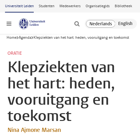
Ga naar hoofdinhoud
Universiteit Leiden
Studenten
Medewerkers
Organisatiegids
Bibliotheek
Menu
Home
Agenda
Klepziekten van het hart: heden, vooruitgang en toekomst
ORATIE
Klepziekten van
het hart: heden,
vooruitgang en
toekomst
Nina Ajmone Marsan