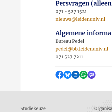
Persvragen (alleen
071 - 527 1521
nieuws@leidenuniv.nl
Algemene informa
Bureau Pedel
pedel@bb.leidenuniv.nl
071 527 7211
Delen op Facebook
Delen via Bluesky
Delen op LinkedI
Delen via Wh
Delen via
Studiekeuze
Organisa