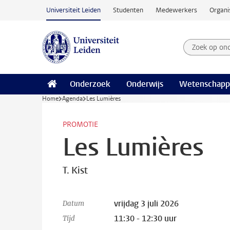
Ga naar hoofdinhoud
Universiteit Leiden
Studenten
Medewerkers
Organi
Zoek op on
Zoekterm
Onderzoek
Onderwijs
Wetenschapp
Home
Agenda
Les Lumières
PROMOTIE
Les Lumières
T. Kist
vrijdag 3 juli 2026
Datum
11:30 - 12:30 uur
Tijd