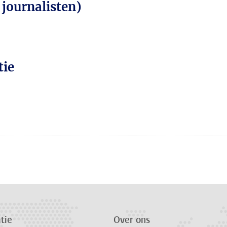
 journalisten)
tie
n
atsApp
 Mastodon
tie
Over ons