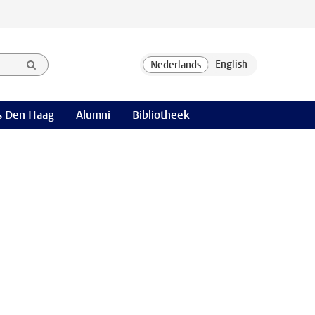
 Den Haag
Alumni
Bibliotheek