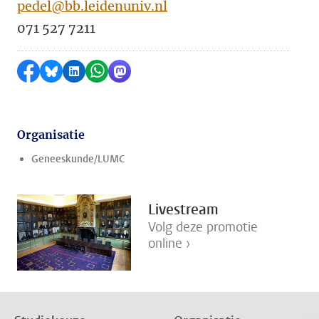
pedel@bb.leidenuniv.nl
071 527 7211
Delen op Facebook
Delen via Bluesky
Delen op LinkedIn
Delen via WhatsApp
Delen via Mastodon
Organisatie
Geneeskunde/LUMC
Livestream
Volg deze promotie
online ›