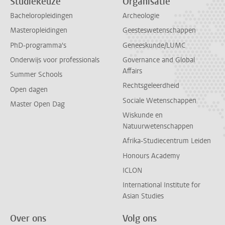
Studiekeuze
Organisatie
Bacheloropleidingen
Archeologie
Masteropleidingen
Geesteswetenschappen
PhD-programma's
Geneeskunde/LUMC
Onderwijs voor professionals
Governance and Global
Affairs
Summer Schools
Rechtsgeleerdheid
Open dagen
Sociale Wetenschappen
Master Open Dag
Wiskunde en
Natuurwetenschappen
Afrika-Studiecentrum Leiden
Honours Academy
ICLON
International Institute for
Asian Studies
Over ons
Volg ons