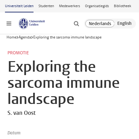
Ga naar hoofdinhoud
Universiteit Leiden
Studenten
Medewerkers
Organisatiegids
Bibliotheek
Menu
Home
Agenda
Exploring the sarcoma immune landscape
PROMOTIE
Exploring the
sarcoma immune
landscape
S. van Oost
Datum