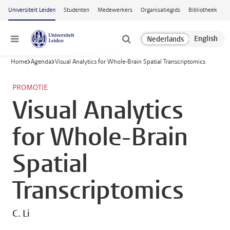
Ga naar hoofdinhoud
Universiteit Leiden
Studenten
Medewerkers
Organisatiegids
Bibliotheek
Menu
Home
Agenda
Visual Analytics for Whole-Brain Spatial Transcriptomics
PROMOTIE
Visual Analytics
for Whole-Brain
Spatial
Transcriptomics
C. Li