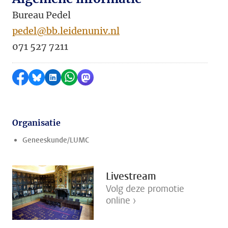
Bureau Pedel
pedel@bb.leidenuniv.nl
071 527 7211
Delen op Facebook
Delen via Bluesky
Delen op LinkedIn
Delen via WhatsApp
Delen via Mastodon
Organisatie
Geneeskunde/LUMC
Livestream
Volg deze promotie
online ›